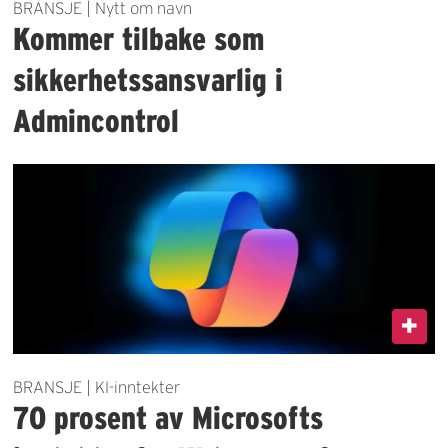
BRANSJE | Nytt om navn
Kommer tilbake som
sikkerhetssansvarlig i
Admincontrol
BRANSJE | KI-inntekter
70 prosent av Microsofts