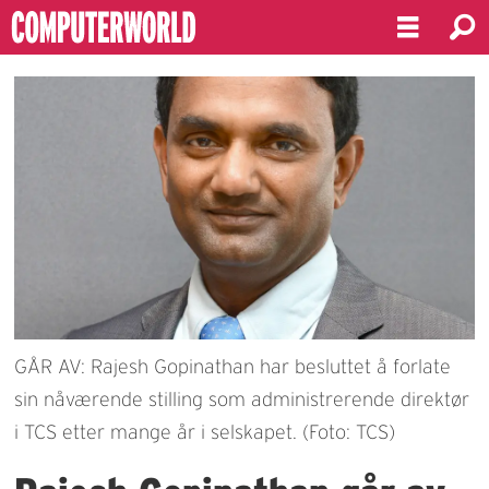
GÅR AV: Rajesh Gopinathan har besluttet å forlate
sin nåværende stilling som administrerende direktør
i TCS etter mange år i selskapet. (Foto: TCS)