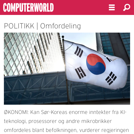
POLITIKK | Omfordeling
ØKONOMI: Kan Sør-Koreas enorme inntekter fra KI-
teknologi, prosessorer og andre mikrobrikker
omfordeles blant befolkningen, vurderer regjeringen