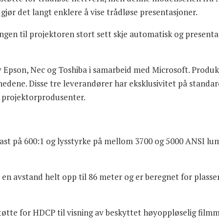
jør det langt enklere å vise trådløse presentasjoner.
en til projektoren stort sett skje automatisk og presenta
av Epson, Nec og Toshiba i samarbeid med Microsoft. Produk
ne. Disse tre leverandører har eksklusivitet på standarde
e projektorprodusenter.
st på 600:1 og lysstyrke på mellom 3700 og 5000 ANSI lume
avstand helt opp til 86 meter og er beregnet for plasserin
øtte for HDCP til visning av beskyttet høyoppløselig filmm