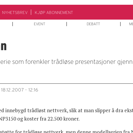
NYHETSBREV
KJØP ABONNEMENT
EVENT
DEBATT
M
an
-serie som forenkler trådløse presentasjoner gje
18.12.2007 - 12:16
d innebygd trådløst nettverk, slik at man slipper å dra ek
P3150 og koster fra 22.500 kroner.
d støtte for trådløse nettverk, men denne modellserien fra