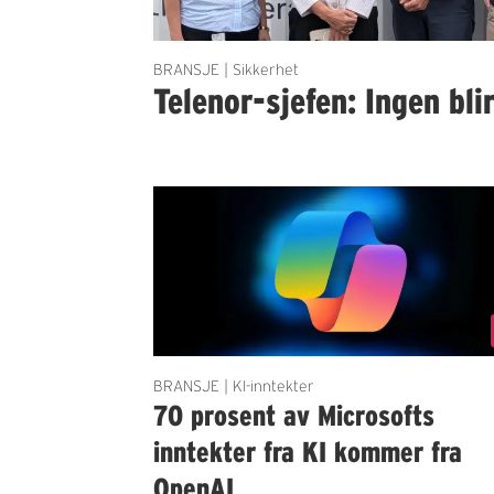
BRANSJE | Sikkerhet
Telenor-sjefen: Ingen bli
BRANSJE | KI-inntekter
70 prosent av Microsofts
inntekter fra KI kommer fra
OpenAI