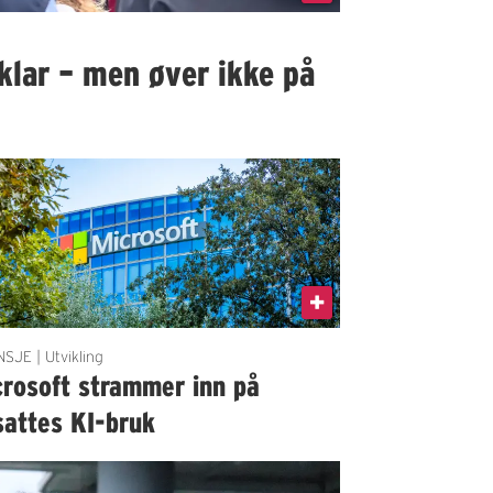
klar – men øver ikke på
SJE | Utvikling
crosoft strammer inn på
sattes KI-bruk