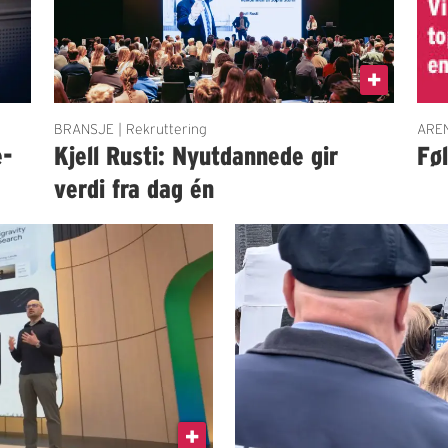
BRANSJE | Rekruttering
AREN
e-
Kjell Rusti: Nyutdannede gir
Fø
verdi fra dag én