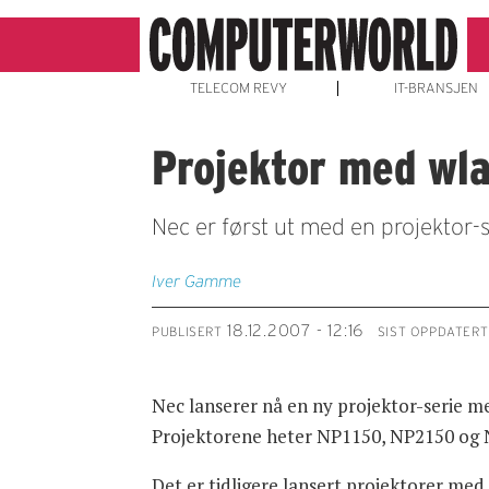
TELECOM REVY
IT-BRANSJEN
Projektor med wl
Nec er først ut med en projektor
Iver Gamme
18.12.2007 - 12:16
PUBLISERT
SIST OPPDATERT
Nec lanserer nå en ny projektor-serie me
Projektorene heter NP1150, NP2150 og N
Det er tidligere lansert projektorer me