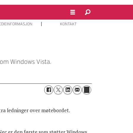
EDIEINFORMASJON
KONTAKT
nnom Windows Vista.
stra ledninger over møtebordet.
 Nec er den første som støtter Windows