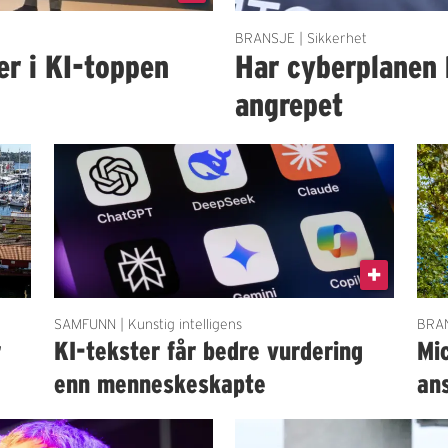
BRANSJE | Sikkerhet
er i KI-toppen
Har cyberplanen 
angrepet
SAMFUNN | Kunstig intelligens
BRAN
r
KI-tekster får bedre vurdering
Mi
enn menneskeskapte
an