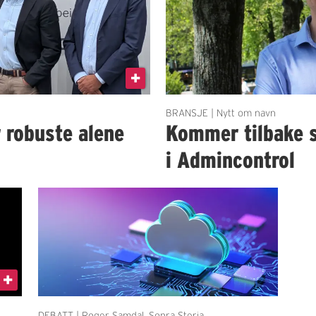
BRANSJE | Nytt om navn
r robuste alene
Kommer tilbake 
i Admincontrol
DEBATT | Roger Samdal, Sopra Steria