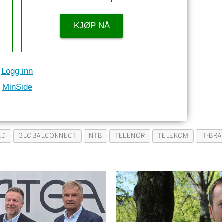
KJØP NÅ
Logg inn
MinSide
LD
GLOBALCONNECT
NTB
TELENOR
TELEKOM
IT-BR