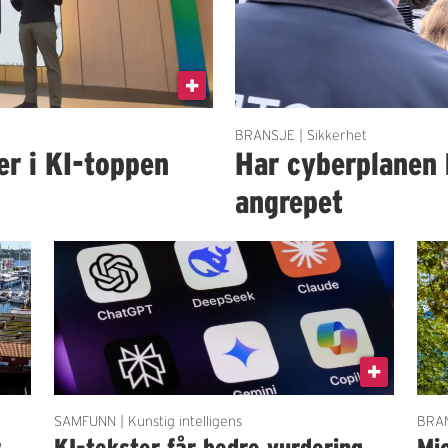
BRANSJE | Sikkerhet
er i KI-toppen
Har cyberplanen 
angrepet
SAMFUNN | Kunstig intelligens
BRAN
r
KI-tekster får bedre vurdering
Mi