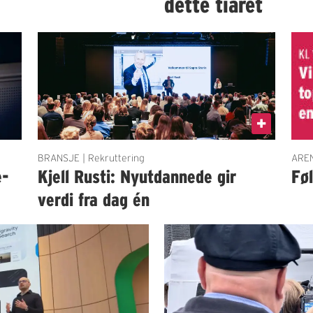
dette tiåret
BRANSJE | Rekruttering
AREN
e-
Kjell Rusti: Nyutdannede gir
Fø
verdi fra dag én