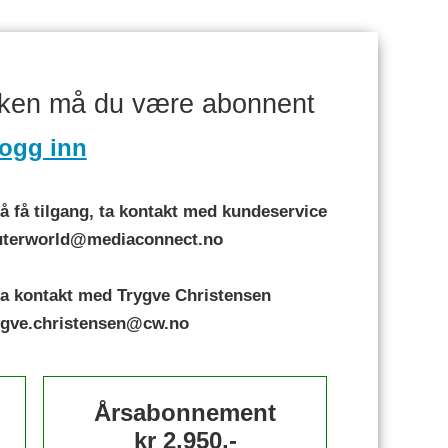
aken må du være abonnent
ogg inn
 få tilgang, ta kontakt med kundeservice
puterworld@mediaconnect.no
a kontakt med Trygve Christensen
rygve.christensen@cw.no
Årsabonnement
kr 2.950,-