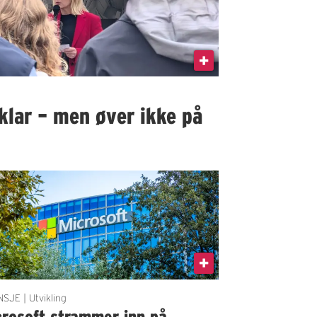
klar – men øver ikke på
SJE | Utvikling
crosoft strammer inn på