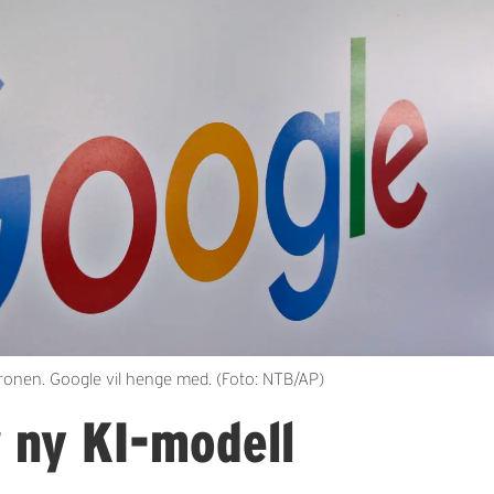
nen. Google vil henge med. (Foto: NTB/AP)
 ny KI-modell