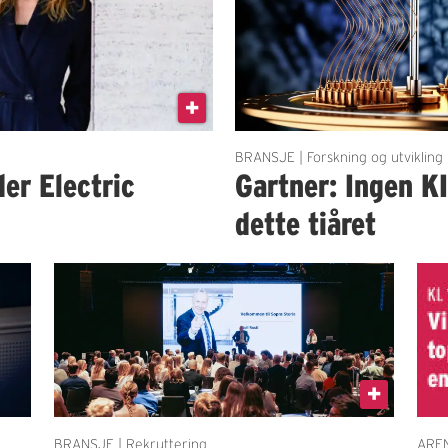
BRANSJE | Forskning og utvikling
der Electric
Gartner: Ingen K
dette tiåret
BRANSJE | Rekruttering
AREN