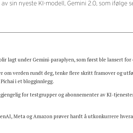
av sin nyeste KI-modell, Gemini 2.0, som ifølge s
ir lagt under Gemini-paraplyen, som først ble lansert for et
er om verden rundt deg, tenke flere skritt framover og utf
Pichai i et blogginnlegg.
ilgjengelig for testgrupper og abonnementer av KI-tjeneste
enAI, Meta og Amazon prøver hardt å utkonkurrere hveran