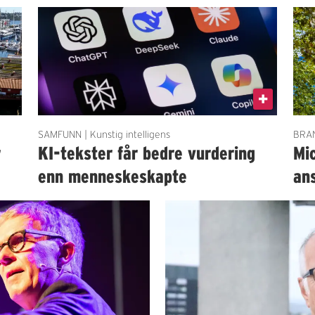
SAMFUNN | Kunstig intelligens
BRAN
r
KI-tekster får bedre vurdering
Mi
enn menneskeskapte
an