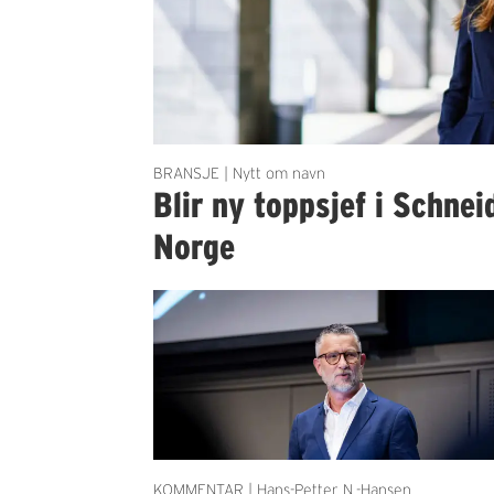
BRANSJE | Nytt om navn
Blir ny toppsjef i Schnei
Norge
KOMMENTAR | Hans-Petter N.-Hansen