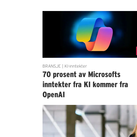
BRANSJE | KI-inntekter
70 prosent av Microsofts
inntekter fra KI kommer fra
OpenAI