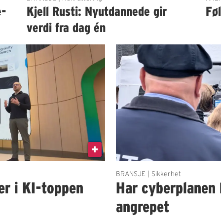
e-
Kjell Rusti: Nyutdannede gir
Fø
verdi fra dag én
BRANSJE | Sikkerhet
er i KI-toppen
Har cyberplanen 
angrepet