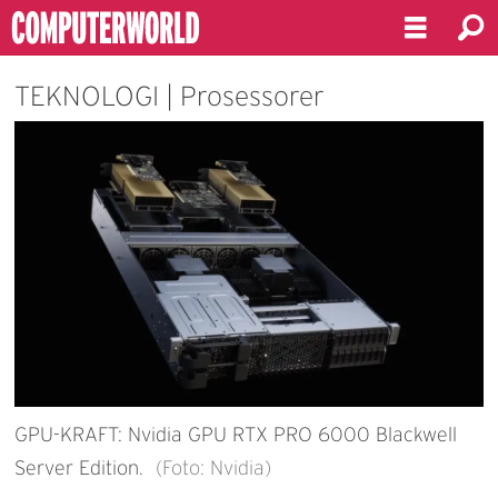
TEKNOLOGI | Prosessorer
GPU-KRAFT: Nvidia GPU RTX PRO 6000 Blackwell
Server Edition.
(Foto: Nvidia)