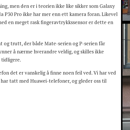
ng, men den er i teorien ikke like sikker som Galaxy
 da P30 Pro ikke har mer enn ett kamera foran. Likevel
med en meget rask fingeravtrykkssensor er dette en
 og trutt, der både Mate-serien og P-serien får
ynner å nærme hverandre veldig, og skilles ikke
tidligere.
efon det er vanskelig å finne noen feil ved. Vi har ved
i har tatt med Huawei-telefoner, og gleder oss til