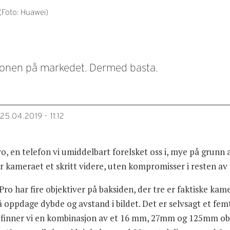
 (Foto: Huawei)
fonen på markedet. Dermed basta.
25.04.2019 - 11:12
ro, en telefon vi umiddelbart forelsket oss i, mye på grunn
r kameraet et skritt videre, uten kompromisser i resten av
 Pro har fire objektiver på baksiden, der tre er faktiske kam
 å oppdage dybde og avstand i bildet. Det er selvsagt et femt
r finner vi en kombinasjon av et 16 mm, 27mm og 125mm ob