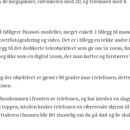
på 40 megapiksler, vidvinkelen med 20, og telelinsen med 8.
d tidligere Huawei-modeller, meget enkelt. I tillegg til m
rettfotografering og video. Det er i tillegg en rekke andre
legg til det dedikerte teleobjektivet som gir oss 5x zoom, f
seg ikke som en digital zoom, der man kutter og forstørrer
g der objektivet er gjemt i 90 grader inne i telefonen, de
onen.
usslommen i fronten av telefonen, og har isteden en slags 
 i toppen, isteden bruker telefonen en vibrerende skjerm til 
aleren i bunnen blir litt stusselig om du på død og liv skal 