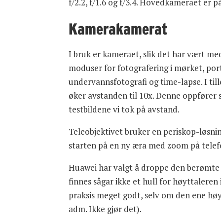
f/2.2, f/1.6 og f/3.4. Hovedkameraet er 
Kamerakamerat
I bruk er kameraet, slik det har vært me
moduser for fotografering i mørket, port
undervannsfotografi og time-lapse. I til
øker avstanden til 10x. Denne oppfører 
testbildene vi tok på avstand.
Teleobjektivet bruker en periskop-løsnin
starten på en ny æra med zoom på telef
Huawei har valgt å droppe den berømte b
finnes sågar ikke et hull for høyttaleren
praksis meget godt, selv om den ene høytt
adm. Ikke gjør det).