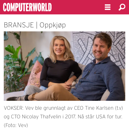
BRANSJE | Oppkjøp
VOKSER: Vev ble grunnlagt av CEO Tine Karlsen (t.v)
og CTO Nicolay Thafvelin i 2017. Nå står USA for tur.
(Foto: Vev)