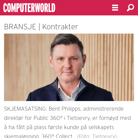
BRANSJE | Kontrakter
SKJEMASATSING: Bent Philipps, administrerende
direktør for Public 360° i Tietoevry, er fornøyd med
å ha fått på plass første kunde på selskapets
skjemaløsning, 360° Collect.
(Foto: Tietoevry)