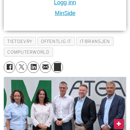
Logg inn
MinSide
TIETOEVRY
OFFENTLIG IT
IT-BRANSJEN
COMPUTERWORLD