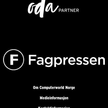
Om Computerworld Norge
Medieinformasjon