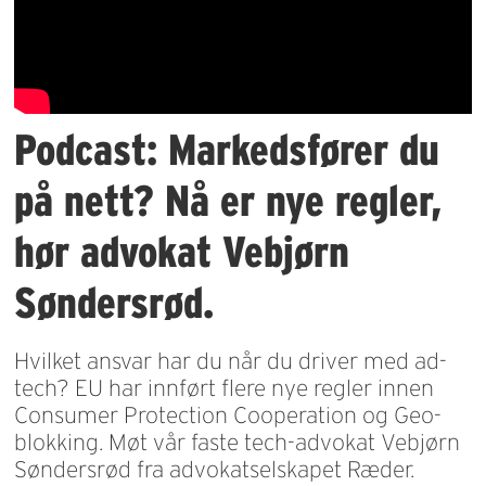
Podcast: Markedsfører du
på nett? Nå er nye regler,
hør advokat Vebjørn
Søndersrød.
Hvilket ansvar har du når du driver med ad-
tech? EU har innført flere nye regler innen
Consumer Protection Cooperation og Geo-
blokking. Møt vår faste tech-advokat Vebjørn
Søndersrød fra advokatselskapet Ræder.