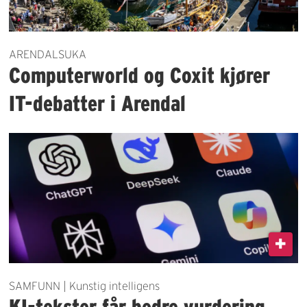
ARENDALSUKA
Computerworld og Coxit kjører
IT-debatter i Arendal
SAMFUNN | Kunstig intelligens
KI-tekster får bedre vurdering