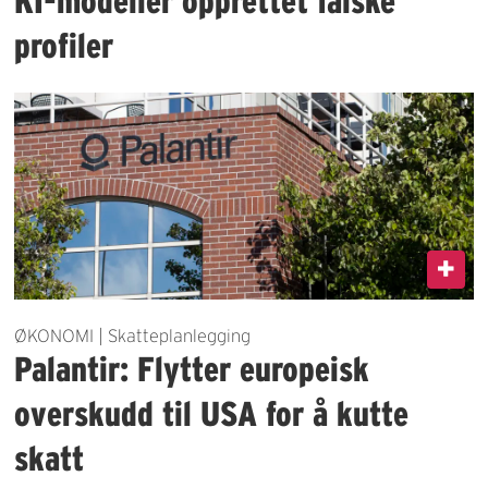
KI-modeller opprettet falske
profiler
ØKONOMI | Skatteplanlegging
Palantir: Flytter europeisk
overskudd til USA for å kutte
skatt