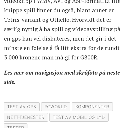
videoklipp i WMV, AVI og ASF-format. Et lite
knippe spill finner du også, blant annet en
Tetris-variant og Othello. Hvorvidt det er
særlig nyttig å ha spill og videoavspilling på
en gps kan vel diskuteres, men det gir i det
minste en følelse å få litt ekstra for de rundt
3 000 kronene man må gi for G800R.
Les mer om navigasjon med skråfoto på neste
side.
TEST AV GPS
PCWORLD
KOMPONENTER
NETT-TJENESTER
TEST AV MOBIL OG LYD
TESTER