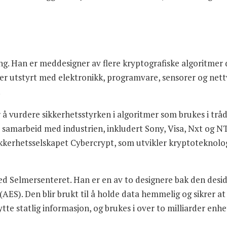
ing. Han er meddesigner av flere kryptografiske algoritmer d
er utstyrt med elektronikk, programvare, sensorer og nettv
.
å vurdere sikkerhetsstyrken i algoritmer som brukes i trådløs 
t samarbeid med industrien, inkludert Sony, Visa, Nxt og N
ikkerhetsselskapet Cybercrypt, som utvikler kryptoteknolo
g ved Selmersenteret. Han er en av to designere bak den des
ES). Den blir brukt til å holde data hemmelig og sikrer at
ytte statlig informasjon, og brukes i over to milliarder enhe