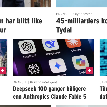
BRANSJE | Skytjenester
har blitt like
45-milliarders ko
tur
Tydal
BRANSJE | Kunstig intelligens
SAMF
Deepseek 100 ganger billigere
Til
enn Anthropics Claude Fable 5
da