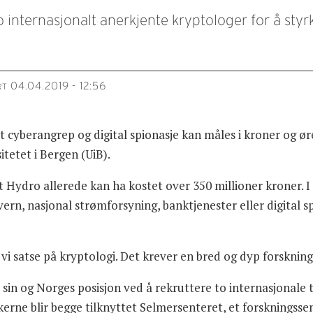
to internasjonalt anerkjente kryptologer for å sty
04.04.2019 - 12:56
RT
t cyberangrep og digital spionasje kan måles i kroner og øre
itetet i Bergen (UiB).
 Hydro allerede kan ha kostet over 350 millioner kroner. I
ern, nasjonal strømforsyning, banktjenester eller digital 
 vi satse på kryptologi. Det krever en bred og dyp forsknin
r sin og Norges posisjon ved å rekruttere to internasjonal
erne blir begge tilknyttet Selmersenteret, et forskningsse