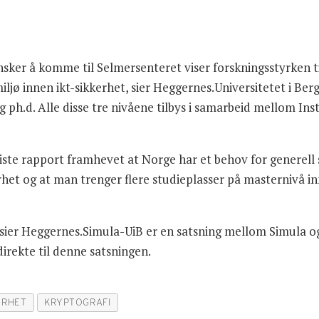
 ønsker å komme til Selmersenteret viser forskningsstyrken
iljø innen ikt-sikkerhet, sier Heggernes.Universitetet i Be
g ph.d. Alle disse tre nivåene tilbys i samarbeid mellom Ins
siste rapport framhevet at Norge har et behov for generel
het og at man trenger flere studieplasser på masternivå inn
n, sier Heggernes.Simula-UiB er en satsning mellom Simula o
direkte til denne satsningen.
ERHET
KRYPTOGRAFI