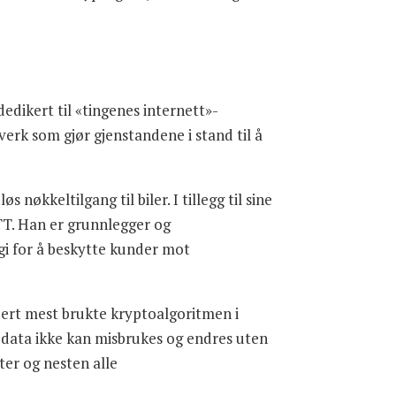
edikert til «tingenes internett»-
erk som gjør gjenstandene i stand til å
nøkkeltilgang til biler. I tillegg til sine
TT. Han er grunnlegger og
gi for å beskytte kunder mot
idert mest brukte kryptoalgoritmen i
 data ikke kan misbrukes og endres uten
ter og nesten alle