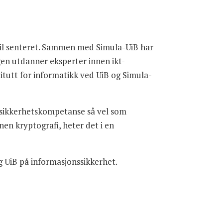
 til senteret. Sammen med Simula-UiB har
rgen utdanner eksperter innen ikt-
titutt for informatikk ved UiB og Simula-
l sikkerhetskompetanse så vel som
en kryptografi, heter det i en
g UiB på informasjonssikkerhet.