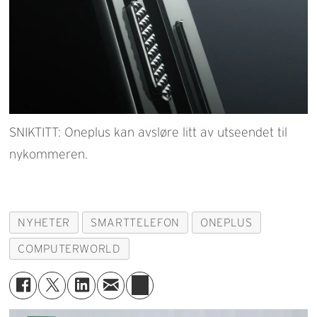
SNIKTITT: Oneplus kan avsløre litt av utseendet til
nykommeren.
NYHETER
SMARTTELEFON
ONEPLUS
COMPUTERWORLD