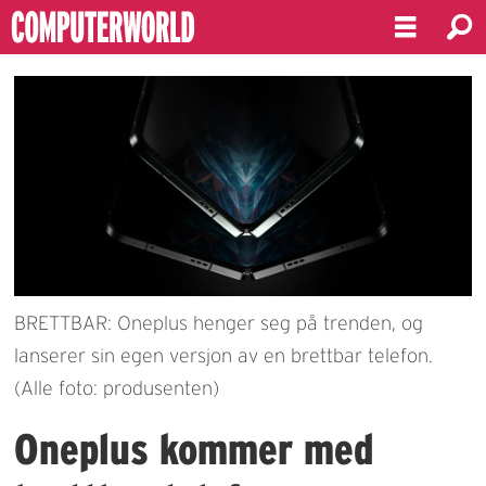
BRETTBAR: Oneplus henger seg på trenden, og
lanserer sin egen versjon av en brettbar telefon.
(Alle foto: produsenten)
Oneplus kommer med