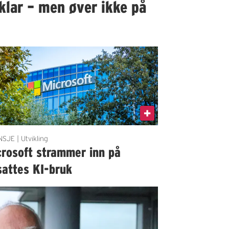
klar – men øver ikke på
SJE | Utvikling
crosoft strammer inn på
sattes KI-bruk