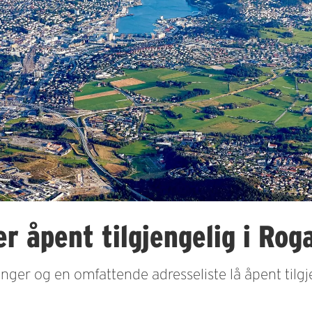
r åpent tilgjengelig i Rog
ger og en omfattende adresseliste lå åpent tilgje