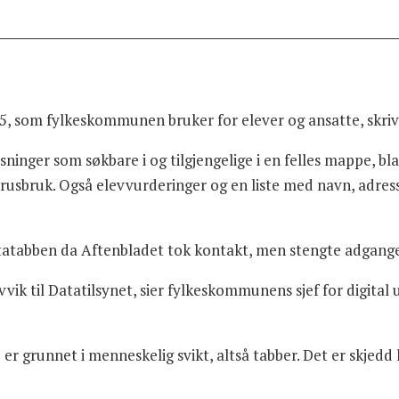
65, som fylkeskommunen bruker for elever og ansatte, skri
ninger som søkbare i og tilgjengelige i en felles mappe, b
rusbruk. Også elevvurderinger og en liste med navn, adre
atabben da Aftenbladet tok kontakt, men stengte adgange
vik til Datatilsynet, sier fylkeskommunens sjef for digital 
er grunnet i menneskelig svikt, altså tabber. Det er skjedd l