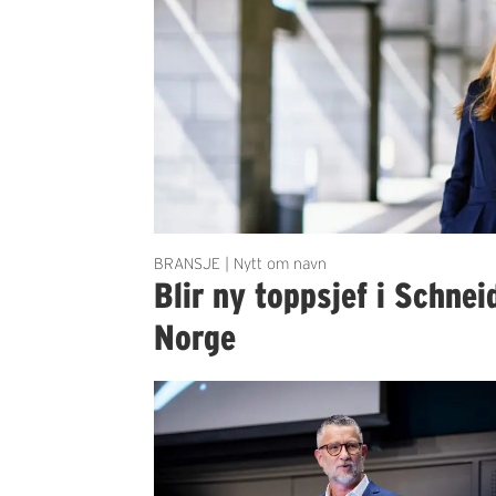
BRANSJE | Nytt om navn
Blir ny toppsjef i Schnei
Norge