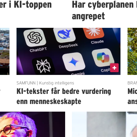
er i KI-toppen
Har cyberplanen 
angrepet
SAMFUNN | Kunstig intelligens
BRAN
r
KI-tekster får bedre vurdering
Mi
enn menneskeskapte
an