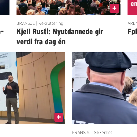
BRANSJE | Rekruttering
AREN
e-
Kjell Rusti: Nyutdannede gir
Fø
verdi fra dag én
BRANSJE | Sikkerhet