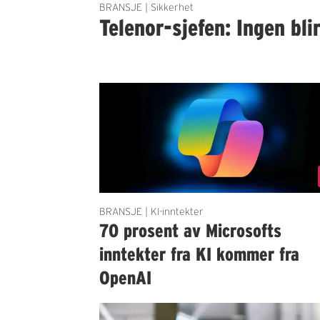
BRANSJE | Sikkerhet
Telenor-sjefen: Ingen bli
BRANSJE | KI-inntekter
70 prosent av Microsofts
inntekter fra KI kommer fra
OpenAI