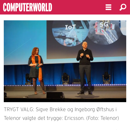
TRYGT VALG: Sigve Brekke og Ingeborg Øftshus i
Telenor valgte det trygge: Ericsson. (Foto: Telenor)