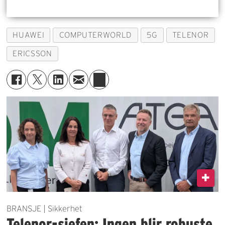
HUAWEI
COMPUTERWORLD
5G
TELENOR
ERICSSON
BRANSJE | Sikkerhet
Telenor-sjefen: Ingen blir robuste