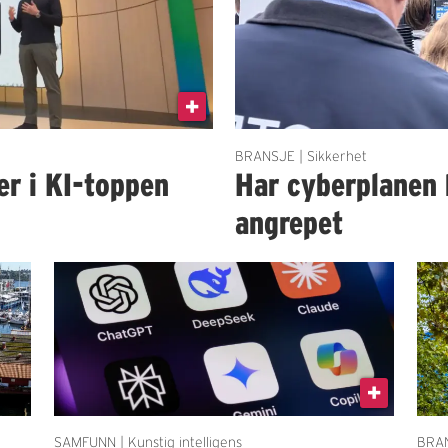
BRANSJE | Sikkerhet
er i KI-toppen
Har cyberplanen 
angrepet
SAMFUNN | Kunstig intelligens
BRAN