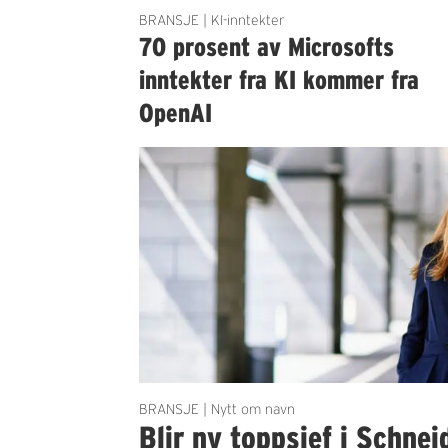
BRANSJE | KI-inntekter
70 prosent av Microsofts
inntekter fra KI kommer fra
OpenAI
BRANSJE | Nytt om navn
Blir ny toppsjef i Schnei