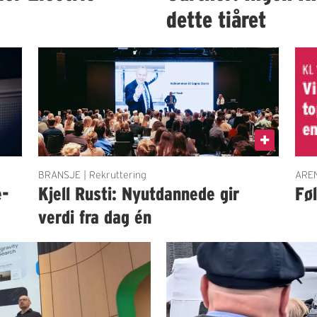
dette tiåret
BRANSJE | Rekruttering
AREN
e-
Kjell Rusti: Nyutdannede gir
Fø
verdi fra dag én