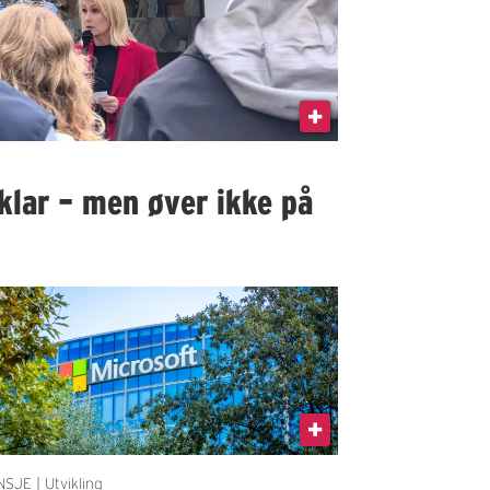
klar – men øver ikke på
SJE | Utvikling