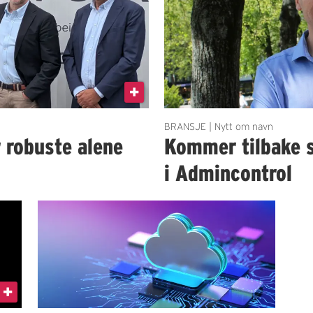
BRANSJE | Nytt om navn
r robuste alene
Kommer tilbake 
i Admincontrol