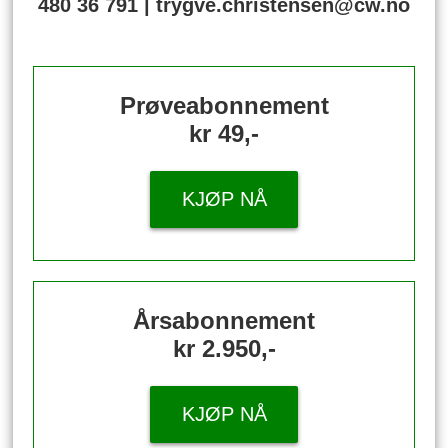
480 36 791 | trygve.christensen@cw.no
Prøveabonnement
kr 49,-
KJØP NÅ
Årsabonnement
kr 2.950,-
KJØP NÅ