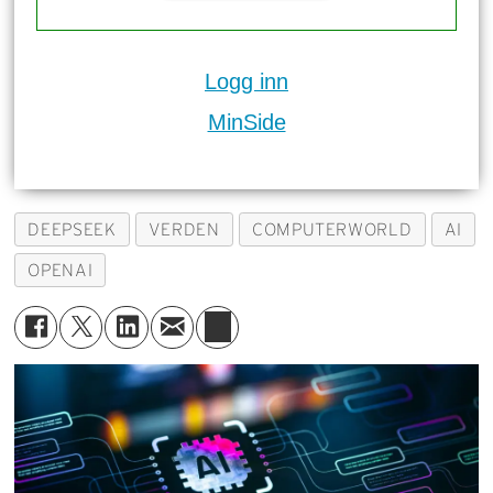
Logg inn
MinSide
DEEPSEEK
VERDEN
COMPUTERWORLD
AI
OPENAI