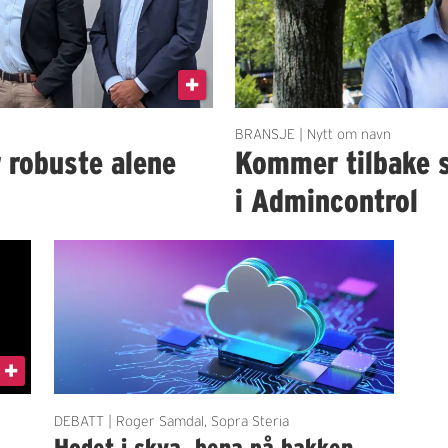
BRANSJE | Nytt om navn
r robuste alene
Kommer tilbake 
i Admincontrol
DEBATT | Roger Samdal, Sopra Steria
Hodet i skya, bena på bakken