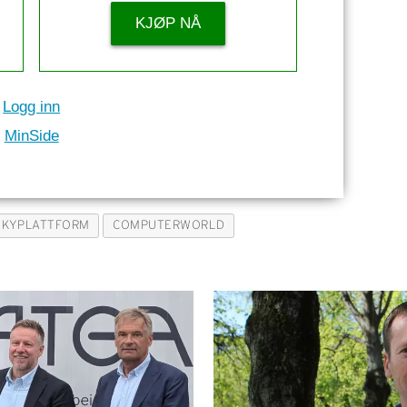
KJØP NÅ
Logg inn
MinSide
SKYPLATTFORM
COMPUTERWORLD