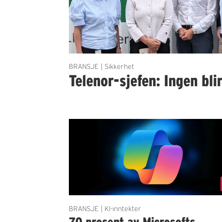
BRANSJE | Sikkerhet
Telenor-sjefen: Ingen bli
BRANSJE | KI-inntekter
70 prosent av Microsofts