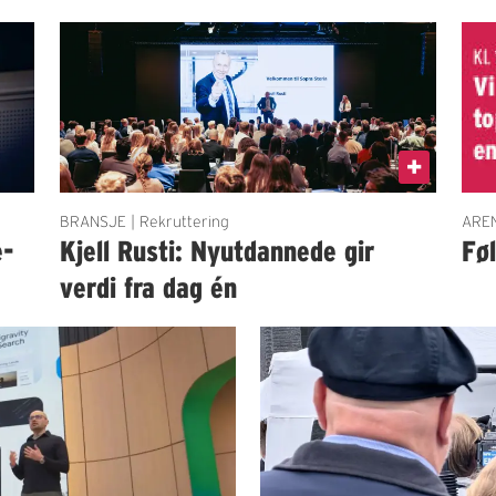
BRANSJE | Rekruttering
AREN
e-
Kjell Rusti: Nyutdannede gir
Fø
verdi fra dag én