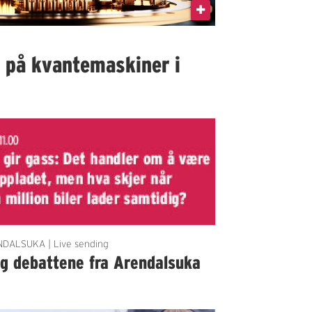
I på kvantemaskiner i
DALSUKA | Live sending
lg debattene fra Arendalsuka