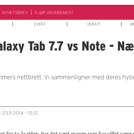
NYHETSBREV
KJØP ABONNEMENT
EVENT
DEBATT
M
laxy Tab 7.7 vs Note - Næ
ommers nettbrett. Vi sammenligner med deres hyb
25.11.2014 - 15:12
T
ert for to år siden, har det vært mange som har villet vær