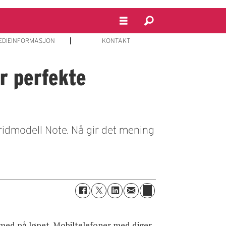
EDIEINFORMASJON
KONTAKT
r perfekte
ridmodell Note. Nå gir det mening
e med på løpet. Mobiltelefoner med diger