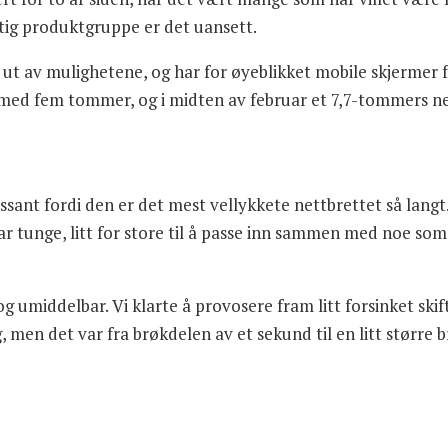
iktig produktgruppe er det uansett.
e ut av mulighetene, og har for øyeblikket mobile skjermer f
med fem tommer, og i midten av februar et 7,7-tommers ne
sant fordi den er det mest vellykkete nettbrettet så lang
r tunge, litt for store til å passe inn sammen med noe som 
og umiddelbar. Vi klarte å provosere fram litt forsinket ski
ing, men det var fra brøkdelen av et sekund til en litt stør