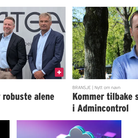
BRANSJE | Nytt om navn
r robuste alene
Kommer tilbake 
i Admincontrol