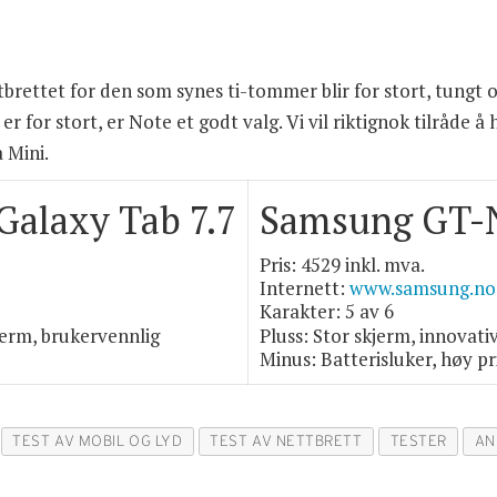
tbrettet for den som synes ti-tommer blir for stort, tungt o
for stort, er Note et godt valg. Vi vil riktignok tilråde å ha
 Mini.
alaxy Tab 7.7
Samsung GT-N
Pris: 4529 inkl. mva.
Internett:
www.samsung.no
Karakter: 5 av 6
kjerm, brukervennlig
Pluss: Stor skjerm, innovati
Minus: Batterisluker, høy pr
TEST AV MOBIL OG LYD
TEST AV NETTBRETT
TESTER
AN