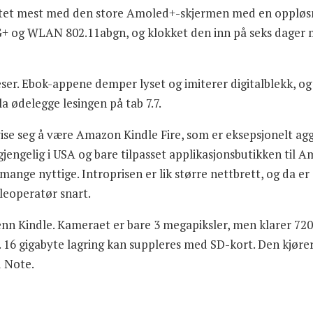
ryktet mest med den store Amoled+-skjermen med en oppløsn
G+ og WLAN 802.11abgn, og klokket den inn på seks dager me
er. Ebok-appene demper lyset og imiterer digitalblekk, og s
la ødelegge lesingen på tab 7.7.
se seg å være Amazon Kindle Fire, som er eksepsjonelt aggre
ilgjengelig i USA og bare tilpasset applikasjonsbutikken ti
ange nyttige. Introprisen er lik større nettbrett, og da er 
leoperatør snart.
nn Kindle. Kameraet er bare 3 megapiksler, men klarer 720p
c. 16 gigabyte lagring kan suppleres med SD-kort. Den kjøre
d Note.