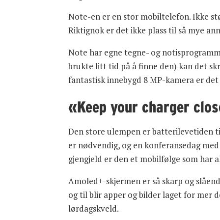
Note-en er en stor mobiltelefon. Ikke stø
Riktignok er det ikke plass til så mye ann
Note har egne tegne- og notisprogrammer
brukte litt tid på å finne den) kan det
fantastisk innebygd 8 MP-kamera er det 
«Keep your charger clo
Den store ulempen er batterilevetiden t
er nødvendig, og en konferansedag med kv
gjengjeld er den et mobilfølge som har al
Amoled+-skjermen er så skarp og slående
og til blir apper og bilder laget for me
lørdagskveld.