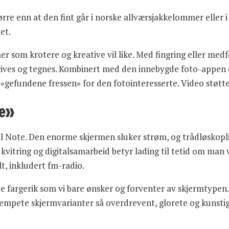
rre enn at den fint går i norske allværsjakkelommer eller i 
et.
 som krotere og kreative vil like. Med fingring eller medf
 skrives og tegnes. Kombinert med den innebygde foto-appe
«gefundene fressen» for den fotointeresserte. Video støtt
se»
il Note. Den enorme skjermen sluker strøm, og trådløskoplin
itring og digitalsamarbeid betyr lading til tetid om man vi
t, inkludert fm-radio.
 fargerik som vi bare ønsker og forventer av skjermtypen. 
r dempete skjermvarianter så overdrevent, glorete og kunst