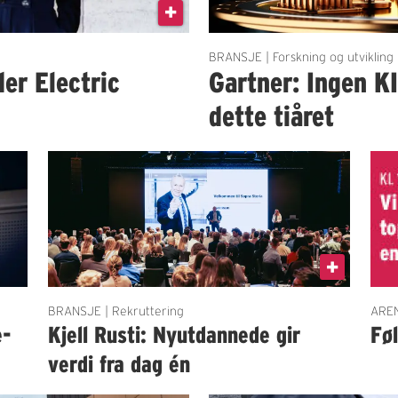
BRANSJE | Forskning og utvikling
der Electric
Gartner: Ingen K
dette tiåret
BRANSJE | Rekruttering
AREN
e-
Kjell Rusti: Nyutdannede gir
Fø
verdi fra dag én