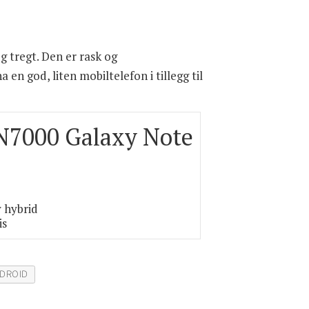
g tregt. Den er rask og
 en god, liten mobiltelefon i tillegg til
7000 Galaxy Note
v hybrid
is
DROID