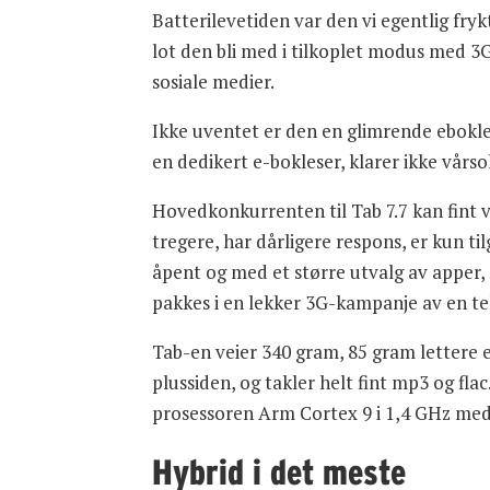
Batterilevetiden var den vi egentlig f
lot den bli med i tilkoplet modus med 3
sosiale medier.
Ikke uventet er den en glimrende ebokles
en dedikert e-bokleser, klarer ikke vårso
Hovedkonkurrenten til Tab 7.7 kan fint vi
tregere, har dårligere respons, er kun t
åpent og med et større utvalg av apper, m
pakkes i en lekker 3G-kampanje av en te
Tab-en veier 340 gram, 85 gram lettere e
plussiden, og takler helt fint mp3 og fla
prosessoren Arm Cortex 9 i 1,4 GHz me
Hybrid i det meste