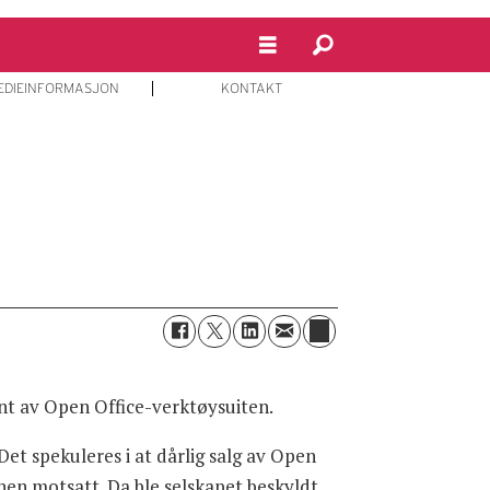
EDIEINFORMASJON
KONTAKT
ant av Open Office-verktøysuiten.
Det spekuleres i at dårlig salg av Open
tonen motsatt. Da ble selskapet beskyldt