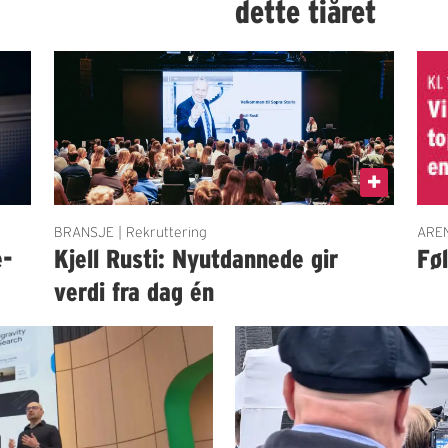
dette tiåret
BRANSJE | Rekruttering
AREN
e-
Kjell Rusti: Nyutdannede gir
Fø
verdi fra dag én