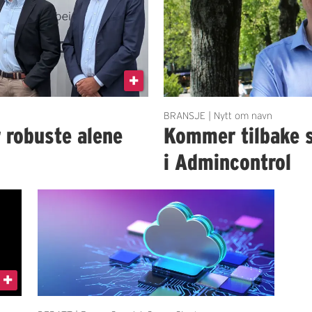
BRANSJE | Nytt om navn
r robuste alene
Kommer tilbake 
i Admincontrol