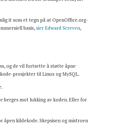
onlig it som et tegn på at OpenOffice.org-
ommersiell basis,
sier Edward Screven
,
, og de vil fortsette å støtte åpne
ode-prosjekter til Linux og MySQL.
e.
e berges mot lukking av koden. Eller for
or åpen kildekode. Skepsisen og mistroen