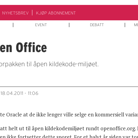
NYHETSBREV
KJØP ABONNEMENT
EVENT
DEBATT
M
en Office
orpakken til åpen kildekode-miljøet.
18.04.2011 - 11:06
te Oracle at de ikke lenger ville selge en kommersiell vari
att helt ut til åpen kildekodemiljøet rundt openoffice.org. 
ten ikke fortsetter dette sporet. For et halvt år siden var 