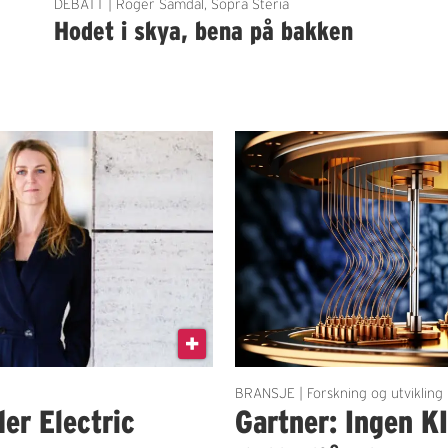
DEBATT | Roger Samdal, Sopra Steria
Hodet i skya, bena på bakken
BRANSJE | Forskning og utvikling
der Electric
Gartner: Ingen K