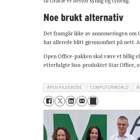
til Oracle er derfor synlig og tydelig.
Noe brukt alternativ
Det framgår ikke av annonseringen om Or
har allerede blitt gjennomført på nett. A
Open Office-pakken skal være et billig el
etterfulgte Sun-produktet Star Office, o
ÅPEN KILDEKODE
COMPUTERWORLD
Å