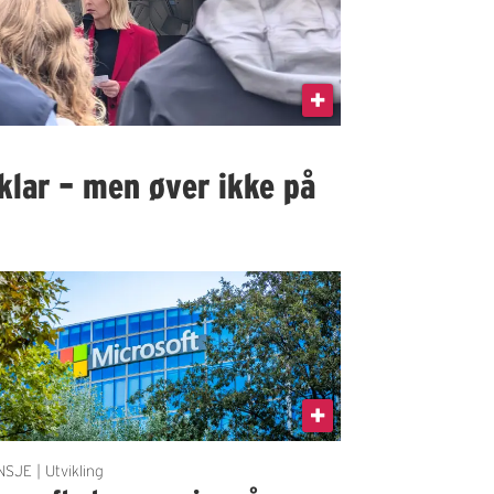
klar – men øver ikke på
SJE | Utvikling