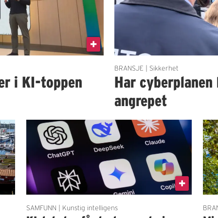
BRANSJE | Sikkerhet
er i KI-toppen
Har cyberplanen 
angrepet
SAMFUNN | Kunstig intelligens
BRAN