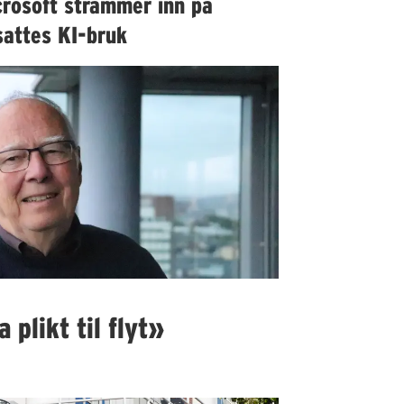
crosoft strammer inn på
sattes KI-bruk
 plikt til flyt»