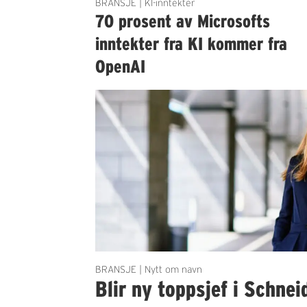
BRANSJE | KI-inntekter
70 prosent av Microsofts
inntekter fra KI kommer fra
OpenAI
BRANSJE | Nytt om navn
Blir ny toppsjef i Schnei