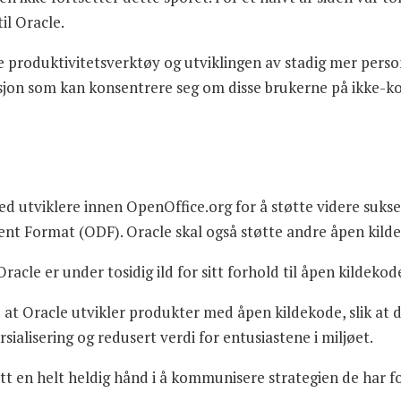
til Oracle.
ige produktivitetsverktøy og utviklingen av stadig mer pers
asjon som kan konsentrere seg om disse brukerne på ikke-k
 utviklere innen OpenOffice.org for å støtte videre suksess
Format (ODF). Oracle skal også støtte andre åpen kildek
racle er under tosidig ild for sitt forhold til åpen kildekod
at Oracle utvikler produkter med åpen kildekode, slik at d
ialisering og redusert verdi for entusiastene i miljøet.
tt en helt heldig hånd i å kommunisere strategien de har f