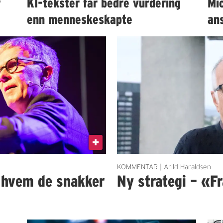
r
KI-tekster får bedre vurdering
Mi
enn menneskeskapte
an
KOMMENTAR | Arild Haraldsen
t hvem de snakker
Ny strategi – «Fra