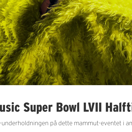
usic Super Bowl LVII Half
-underholdningen på dette mammut-eventet i ame