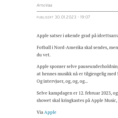
Arno
Vaa
30.01.2023 - 19:07
PUBLISERT
Apple satser i økende grad på idrettsa
Fotball i Nord-Amerika skal sendes, men 
du vet.
Apple sponser selve pauseunderholdninge
at hennes musikk nå er tilgjengelig med 
Og intervjuer, og, og, og...
Selve kampdagen er 12. februar 2023, og
showet skal kringkastes på Apple Music, o
Via
Apple