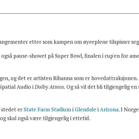
rrangementer etter som kampen om øyeeplene tilspisser seg
også pause-showet på Super Bowl, finalen i cup'en for amer
n, og det er artisten Rihanna som er hovedattraksjonen. 
Spatial Audio i
Dolby Atmos.
Og så vil det bli tilgjengelig e
 stedet er
State Farm Stadium
i
Glendale
i
Arizona
. I Norg
g skal også være tilgjengelig i ettetid.