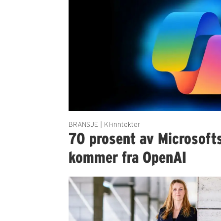
BRANSJE | KI-inntekter
70 prosent av Microsofts
kommer fra OpenAI