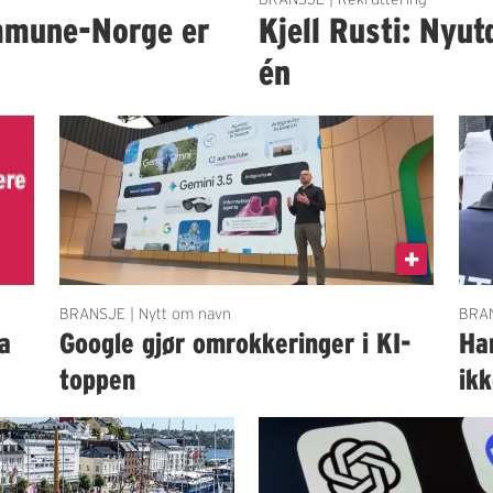
mmune-Norge er
Kjell Rusti: Nyut
én
BRANSJE | Nytt om navn
BRAN
a
Google gjør omrokkeringer i KI-
Ha
toppen
ik