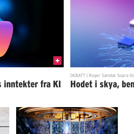
DEBATT | Roger Samdal, Sopra St
 inntekter fra KI
Hodet i skya, be