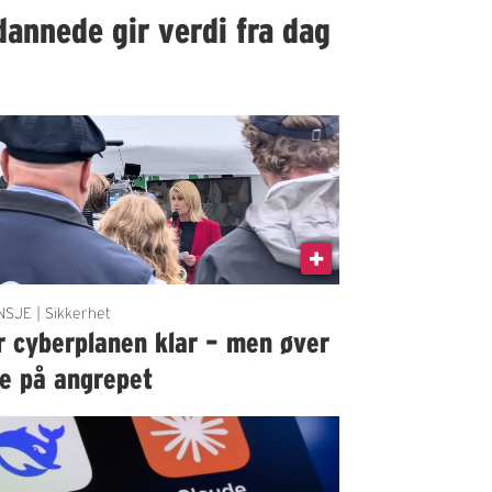
dannede gir verdi fra dag
SJE | Sikkerhet
r cyberplanen klar – men øver
ke på angrepet