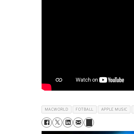
MACWORLD
FOTBALL
APPLE MUSIC