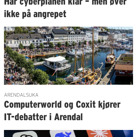
Har cyberplanen klar – men øver
ikke på angrepet
ARENDALSUKA
Computerworld og Coxit kjører
IT-debatter i Arendal