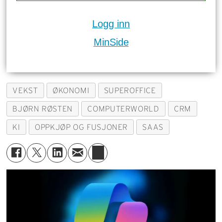
Logg inn
MinSide
VEKST
ØKONOMI
SUPEROFFICE
BJØRN RØSTEN
COMPUTERWORLD
CRM
KI
OPPKJØP OG FUSJONER
SAAS