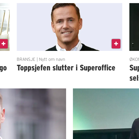
BRANSJE | Nytt om navn
ØKON
ago
Toppsjefen slutter i Superoffice
Sup
se