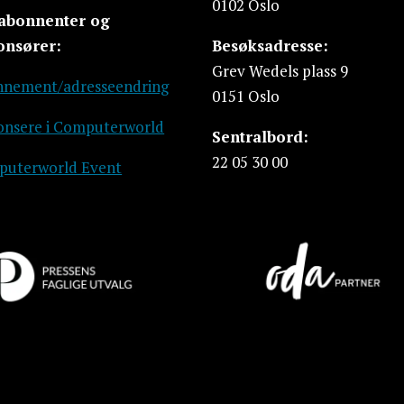
0102 Oslo
 abonnenter og
onsører:
Besøksadresse:
Grev Wedels plass 9
nement/adresseendring
0151 Oslo
nsere i Computerworld
Sentralbord:
22 05 30 00
uterworld Event