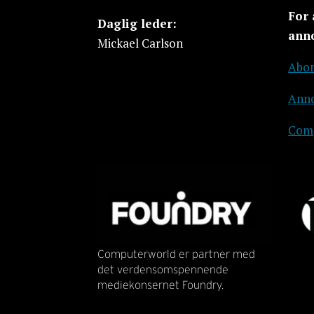
For
Daglig leder:
ann
Mickael Carlson
Abon
Anno
Comp
Computerworld er partner med
det verdensomspennende
mediekonsernet Foundry.