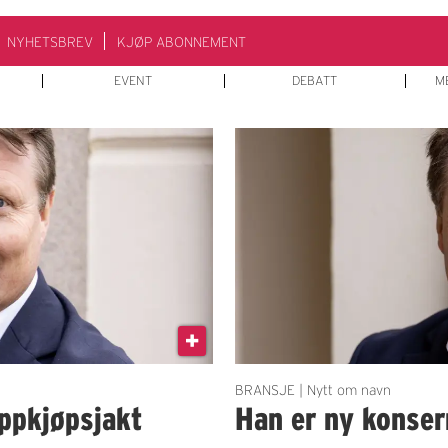
NYHETSBREV
KJØP ABONNEMENT
EVENT
DEBATT
M
BRANSJE | Nytt om navn
oppkjøpsjakt
Han er ny konsern