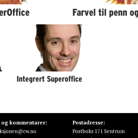
erOffice
Farvel til penn o
Integrert Superoffice
s og kommentarer:
Postadresse:
ksjonen@cw.no
Postboks 171 Sentrum