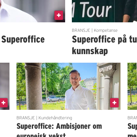
BRANSJE | Kompetanse
 Superoffice
Superoffice på tu
kunnskap
BRANSJE | Kundehåndtering
BRAN
Superoffice: Ambisjoner om
Sup
europeisk vekst
me