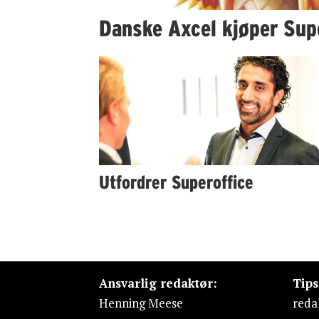
Danske Axcel kjøper Sup
Utfordrer Superoffice
Ansvarlig redaktør:
Tip
Henning Meese
reda