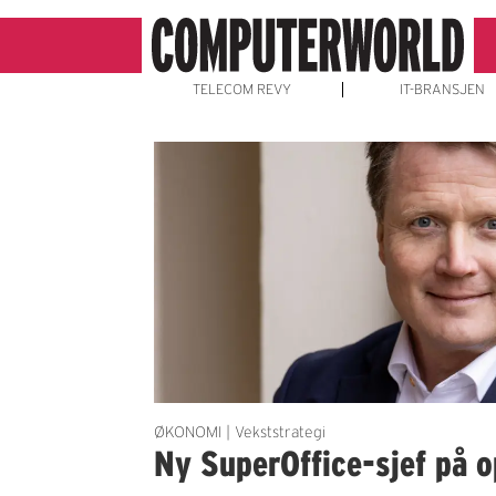
TELECOM REVY
IT-BRANSJEN
Emne:
superoffice
ØKONOMI | Vekststrategi
Ny SuperOffice-sjef på 