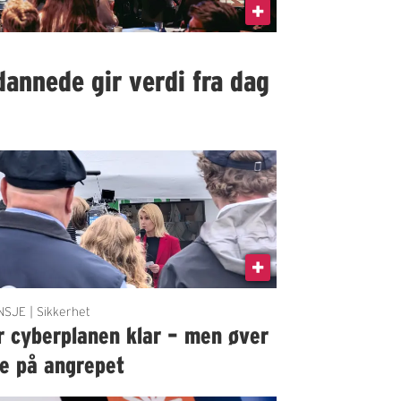
dannede gir verdi fra dag
SJE | Sikkerhet
r cyberplanen klar – men øver
ke på angrepet