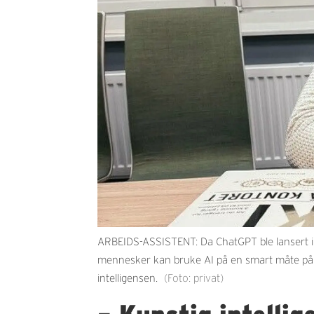
ARBEIDS-ASSISTENT: Da ChatGPT ble lansert i 
mennesker kan bruke AI på en smart måte på j
intelligensen.
(Foto: privat)