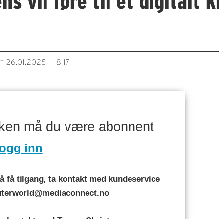
ns vil føre til et digitalt 
26.01.2025 - 18:17
RT
aken må du være abonnent
ogg inn
 få tilgang, ta kontakt med kundeservice
puterworld@mediaconnect.no