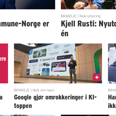
BRANSJE | Rekruttering
mmune-Norge er
Kjell Rusti: Nyut
én
BRANSJE | Nytt om navn
BRAN
a
Google gjør omrokkeringer i KI-
Ha
toppen
ik