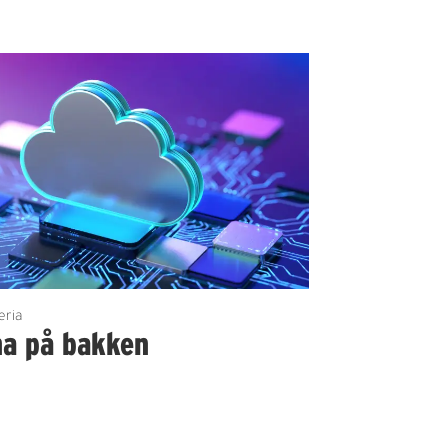
eria
na på bakken