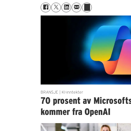
BRANSJE | KI-inntekter
70 prosent av Microsofts
kommer fra OpenAI