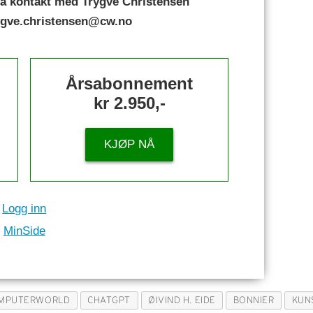
a kontakt med Trygve Christensen
rygve.christensen@cw.no
Årsabonnement
kr 2.950,-
KJØP NÅ
Logg inn
MinSide
MPUTERWORLD
CHATGPT
ØIVIND H. EIDE
BONNIER
KUN