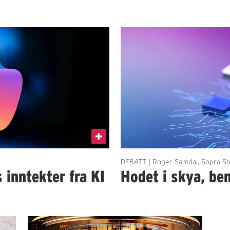
DEBATT | Roger Samdal, Sopra St
 inntekter fra KI
Hodet i skya, be