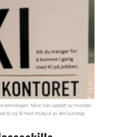
e teknologien. Nå er han opptatt av hvordan
ed AI og få mest mulig ut av den kunstige