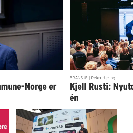
BRANSJE | Rekruttering
mmune-Norge er
Kjell Rusti: Nyut
én