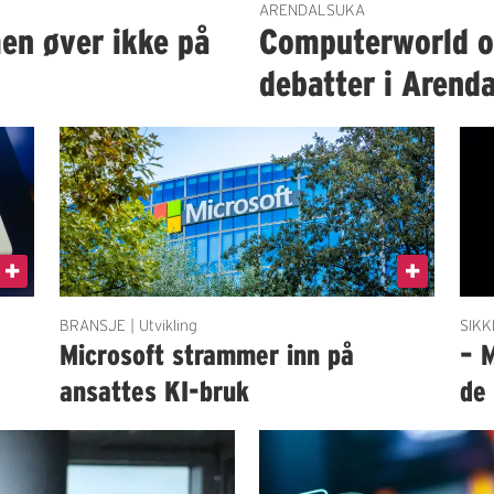
ARENDALSUKA
en øver ikke på
Computerworld og
debatter i Arenda
BRANSJE | Utvikling
SIKK
g
Microsoft strammer inn på
– 
ansattes KI-bruk
de