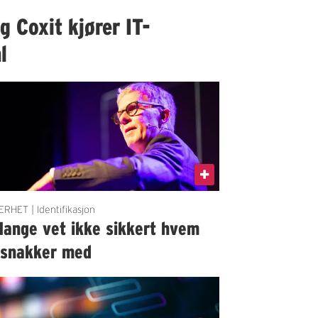
 Coxit kjører IT-
l
ERHET | Identifikasjon
Mange vet ikke sikkert hvem
 snakker med