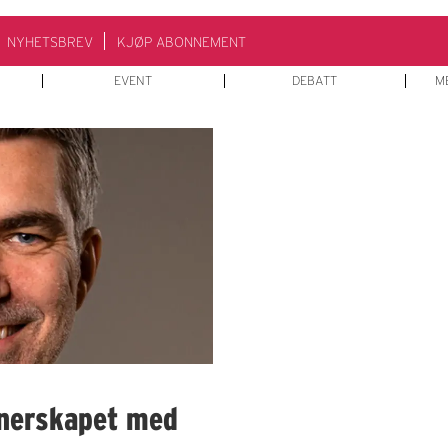
NYHETSBREV
KJØP ABONNEMENT
EVENT
DEBATT
M
tnerskapet med