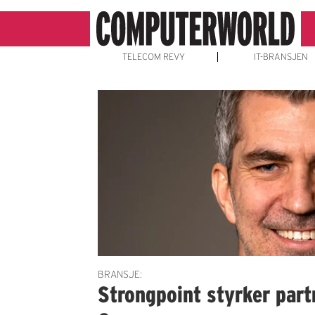
TELECOM REVY
IT-BRANSJEN
Emne:
detaljhandelsteknologi
BRANSJE:
Strongpoint styrker par