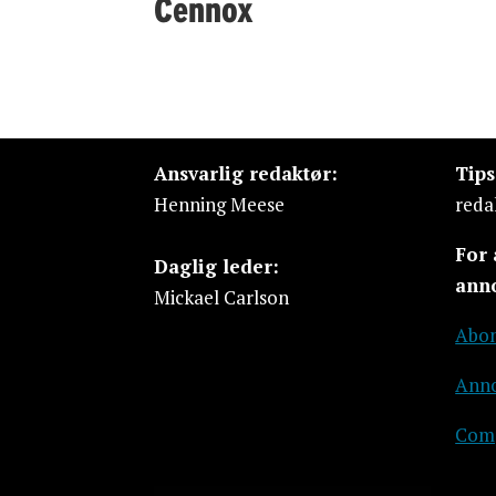
Cennox
Ansvarlig redaktør:
Tip
Henning Meese
reda
For
Daglig leder:
ann
Mickael Carlson
Abon
Anno
Comp