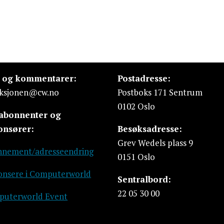
s og kommentarer:
Postadresse:
ksjonen@cw.no
Postboks 171 Sentrum
0102 Oslo
 abonnenter og
onsører:
Besøksadresse:
Grev Wedels plass 9
nement/adresseendring
0151 Oslo
nsere i Computerworld
Sentralbord:
22 05 30 00
uterworld Event