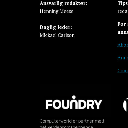
Ansvarlig redaktør:
Tip
Henning Meese
reda
For
Daglig leder:
ann
Mickael Carlson
Abon
Anno
Comp
Computerworld er partner med
det verdensomspennende