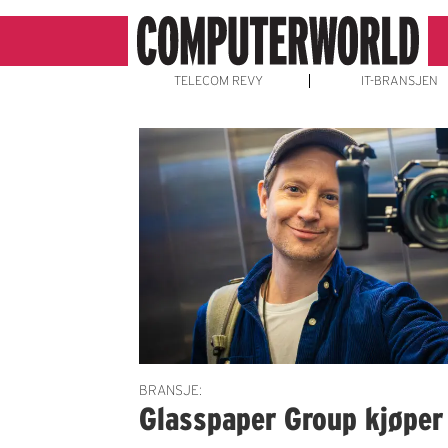
TELECOM REVY
IT-BRANSJEN
Emne:
digital
markedsføring
BRANSJE:
Glasspaper Group kjøper