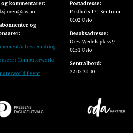
s og kommentarer:
Postadresse:
ksjonen@cw.no
Postboks 171 Sentrum
0102 Oslo
 abonnenter og
onsører:
Besøksadresse:
Grev Wedels plass 9
nement/adresseendring
0151 Oslo
nsere i Computerworld
Sentralbord:
22 05 30 00
uterworld Event