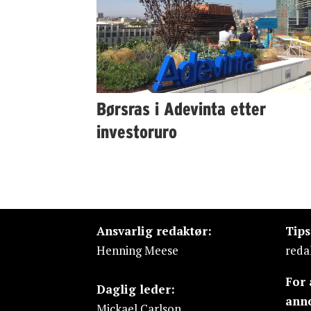
Børsras i Adevinta etter
investoruro
Ansvarlig redaktør:
Tip
Henning Meese
reda
For
Daglig leder:
ann
Mickael Carlson