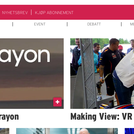
NYHETSBREV
KJØP ABONNEMENT
EVENT
DEBATT
M
rayon
Making View: VR f