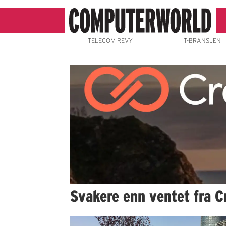
TELECOM REVY
IT-BRANSJEN
Emne:
it-
finans
Svakere enn ventet fra C