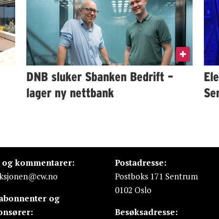
DNB sluker Sbanken Bedrift –
Ele
lager ny nettbank
Se
s og kommentarer:
Postadresse:
ksjonen@cw.no
Postboks 171 Sentrum
0102 Oslo
 abonnenter og
onsører:
Besøksadresse: