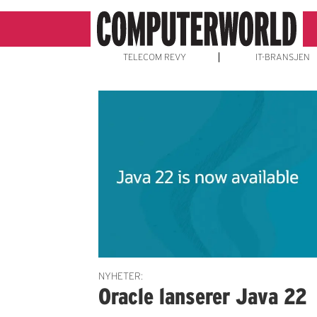
TELECOM REVY
IT-BRANSJEN
Emne:
java
22
NYHETER:
Oracle lanserer Java 22