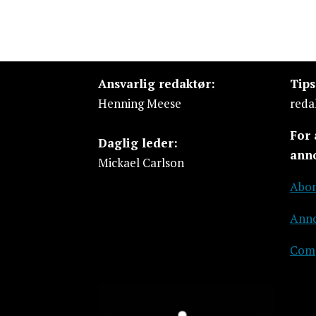
Ansvarlig redaktør:
Tip
Henning Meese
reda
For
Daglig leder:
ann
Mickael Carlson
Abon
Anno
Comp