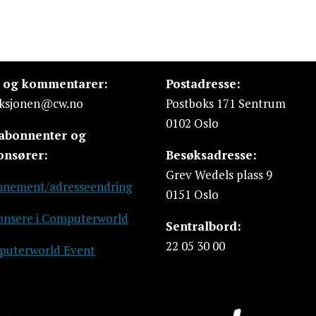
s og kommentarer:
Postadresse:
ksjonen@cw.no
Postboks 171 Sentrum
0102 Oslo
 abonnenter og
onsører:
Besøksadresse:
Grev Wedels plass 9
nement/adresseendring
0151 Oslo
nsere i Computerworld
Sentralbord:
22 05 30 00
uterworld Event