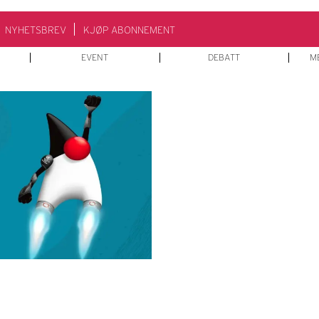
NYHETSBREV
KJØP ABONNEMENT
EVENT
DEBATT
M