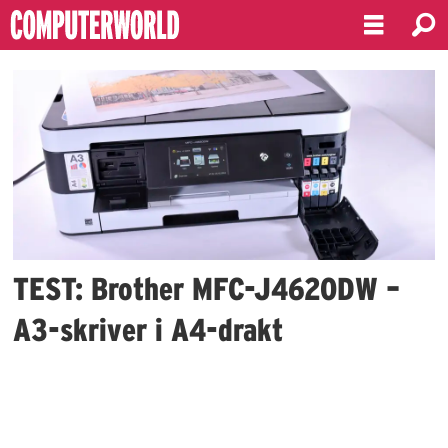
Emne:
test
av
skanner
TEST: Brother MFC-J4620DW –
A3-skriver i A4-drakt