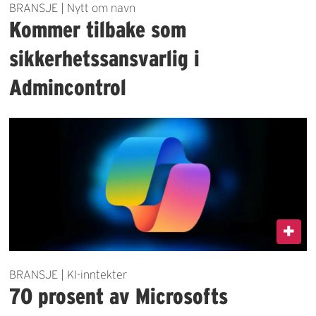
BRANSJE | Nytt om navn
Kommer tilbake som
sikkerhetssansvarlig i
Admincontrol
BRANSJE | KI-inntekter
70 prosent av Microsofts