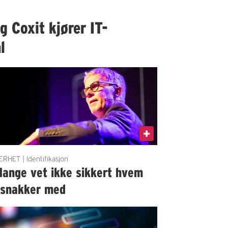
 Coxit kjører IT-
l
ERHET | Identifikasjon
Mange vet ikke sikkert hvem
 snakker med