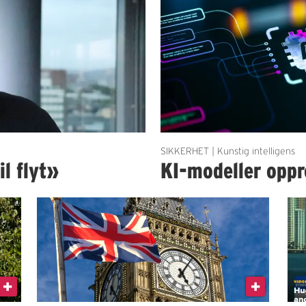
SIKKERHET | Kunstig intelligens
il flyt»
KI-modeller oppre