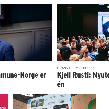
BRANSJE | Rekruttering
mmune-Norge er
Kjell Rusti: Nyut
én