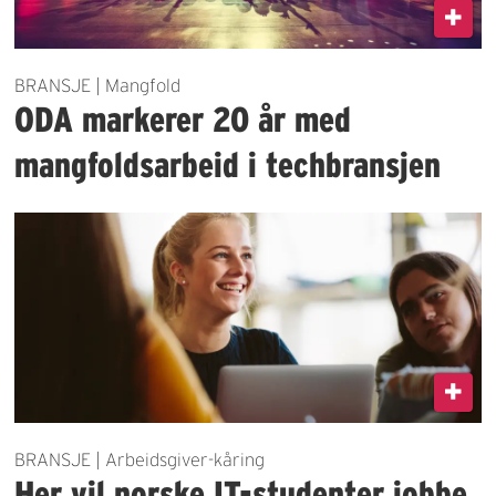
BRANSJE | Mangfold
ODA markerer 20 år med
mangfoldsarbeid i techbransjen
BRANSJE | Arbeidsgiver-kåring
Her vil norske IT-studenter jobbe