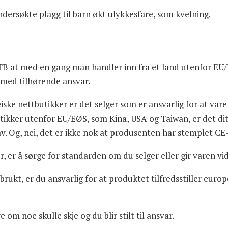
ersøkte plagg til barn økt ulykkesfare, som kvelning.
B at med en gang man handler inn fra et land utenfor EU
r, med tilhørende ansvar.
ske nettbutikker er det selger som er ansvarlig for at varene
butikker utenfor EU/EØS, som Kina, USA og Taiwan, er det d
av. Og, nei, det er ikke nok at produsenten har stemplet CE
 er å sørge for standarden om du selger eller gir varen vid
brukt, er du ansvarlig for at produktet tilfredsstiller europe
 om noe skulle skje og du blir stilt til ansvar.