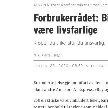
ADVARER: Forbrukerrådet rykker ut med varsku 
Forbrukerrådet: B
være livsfarlige
Kjøper du slike, står du ansvarlig.
NTB-Mette Estep
23.11.2020 - 08:59
PUBLISERT
SIST OPPDATE
En undersøkelse gjennomført av den euro
blant andre Amazon, AliExpress, eBay og
250 elektriske varer, inkludert leker, b
testet i henhold til reglene som gjelder 