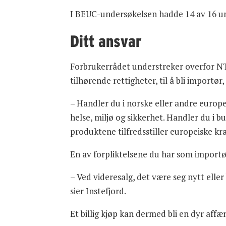
I BEUC-undersøkelsen hadde 14 av 16 und
Ditt ansvar
Forbrukerrådet understreker overfor NT
tilhørende rettigheter, til å bli importø
– Handler du i norske eller andre europei
helse, miljø og sikkerhet. Handler du i 
produktene tilfredsstiller europeiske kr
En av forpliktelsene du har som importør,
– Ved videresalg, det være seg nytt eller 
sier Instefjord.
Et billig kjøp kan dermed bli en dyr affære