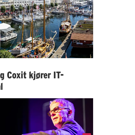
 Coxit kjører IT-
l