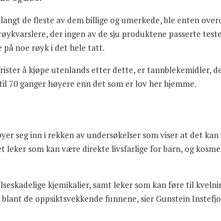
 langt de fleste av dem billige og umerkede, ble enten over
 røykvarslere, der ingen av de sju produktene passerte test
på noe røyk i det hele tatt.
ister å kjøpe utenlands etter dette, er tannblekemidler, de
til 70 ganger høyere enn det som er lov her hjemme.
yer seg inn i rekken av undersøkelser som viser at det kan 
 leker som kan være direkte livsfarlige for barn, og kosme
eskadelige kjemikalier, samt leker som kan føre til kvelning
r blant de oppsiktsvekkende funnene, sier Gunstein Instefj