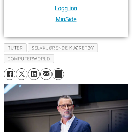
Logg inn
MinSide
RUTER
SELVKJØRENDE KJØRETØY
COMPUTERWORLD