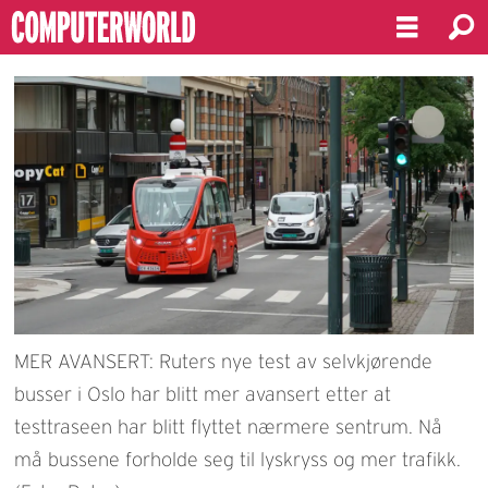
MER AVANSERT: Ruters nye test av selvkjørende
busser i Oslo har blitt mer avansert etter at
testtraseen har blitt flyttet nærmere sentrum. Nå
må bussene forholde seg til lyskryss og mer trafikk.