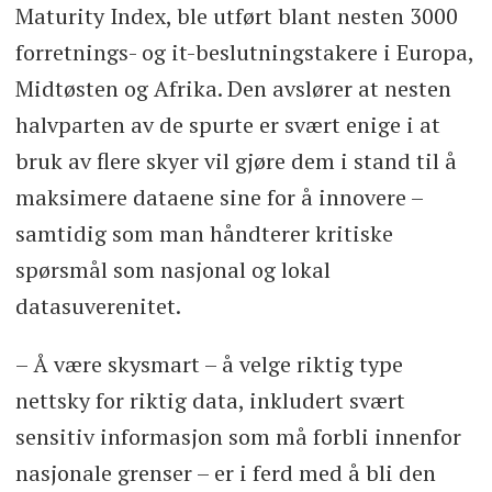
(240), Italia (240), Nederland (240),
Maturity Index, ble utført blant nesten 3000
Spania (240), Sverige (240), Storbritannia
forretnings- og it-beslutningstakere i Europa,
(500) og De forente arabiske emirater
Midtøsten og Afrika. Den avslører at nesten
(240). Feltarbeidet ble fullført mellom
halvparten av de spurte er svært enige i at
april og juni 2022.
bruk av flere skyer vil gjøre dem i stand til å
maksimere dataene sine for å innovere –
samtidig som man håndterer kritiske
spørsmål som nasjonal og lokal
datasuverenitet.
– Å være skysmart – å velge riktig type
nettsky for riktig data, inkludert svært
sensitiv informasjon som må forbli innenfor
nasjonale grenser – er i ferd med å bli den