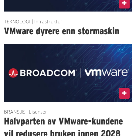
TEKNOLOGI | Infrastruktur
VMware dyrere enn stormaskin
BRANSJE | Lisenser
Halvparten av VMware-kundene
vil redusere bruken innen 2028