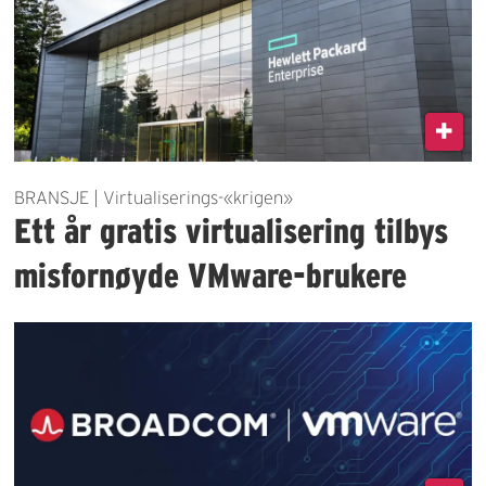
BRANSJE | Virtualiserings-«krigen»
Ett år gratis virtualisering tilbys
misfornøyde VMware-brukere