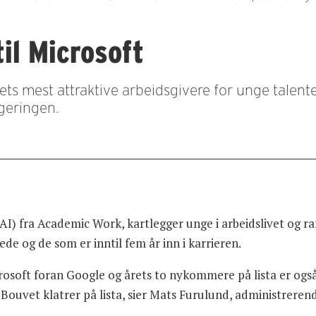
til Microsoft
s mest attraktive arbeidsgivere for unge talenter. I
ngeringen.
I) fra Academic Work, kartlegger unge i arbeidslivet og ra
de og de som er inntil fem år inn i karrieren.
osoft foran Google og årets to nykommere på lista er også i i
ouvet klatrer på lista, sier Mats Furulund, administrerend