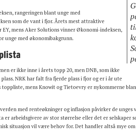
G
deksen, rangeringen blant unge med
p
ksen som de vant i fjor. Årets mest attraktive
ti
er EY, mens Aker Solutions vinner Økonomi-indeksen,
k
 for unge med økonomibakgrunn.
S
plista
p
, men er ikke inne i årets topp 20, men DNB, som ikke
 plass. NRK har falt fra fjerde plass i fjor og er i år ute
ts toppliste, mens Knowit og Tietoevry er nykommerne blant
 verden med renteøkninger og inflasjon påvirker de unges v
sta er arbeidsgivere av stor størrelse eller det er selskape
sk situasjon vil være behov for. Det handler altså mye om 