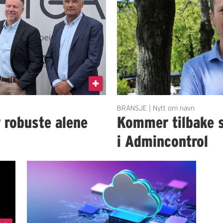
BRANSJE | Nytt om navn
r robuste alene
Kommer tilbake 
i Admincontrol