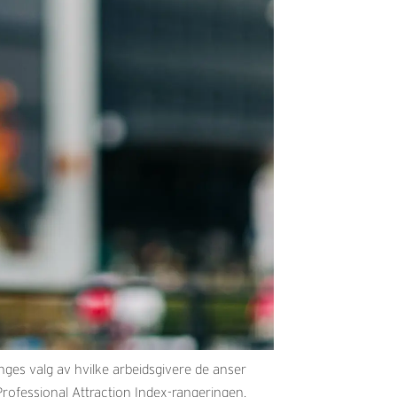
ges valg av hvilke arbeidsgivere de anser
rofessional Attraction Index-rangeringen.