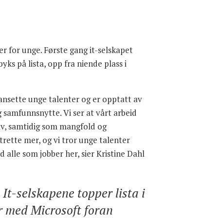
r for unge. Første gang it-selskapet
ks på lista, opp fra niende plass i
 ansette unge talenter og er opptatt av
g samfunnsnytte. Vi ser at vårt arbeid
 av, samtidig som mangfold og
trette mer, og vi tror unge talenter
alle som jobber her, sier Kristine Dahl
It-selskapene topper lista i
r med Microsoft foran