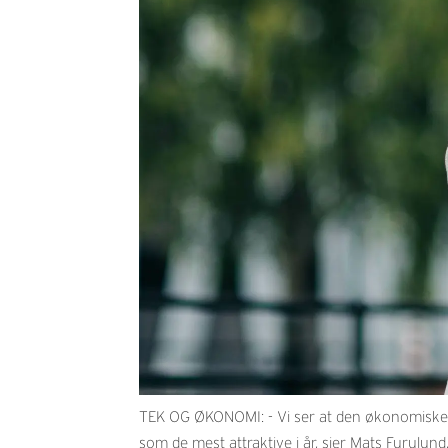
TEK OG ØKONOMI: - Vi ser at den økonomiske s
som de mest attraktive i år, sier Mats Furulu