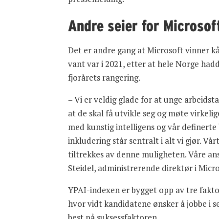
Andre seier for Microsof
Det er andre gang at Microsoft vinner kå
vant var i 2021, etter at hele Norge had
fjorårets rangering.
– Vi er veldig glade for at unge arbeidst
at de skal få utvikle seg og møte virkel
med kunstig intelligens og vår definerte
inkludering står sentralt i alt vi gjør. 
tiltrekkes av denne muligheten. Våre ans
Steidel, administrerende direktør i Micr
YPAI-indexen er bygget opp av tre fakto
hvor vidt kandidatene ønsker å jobbe i se
best på suksessfaktoren.