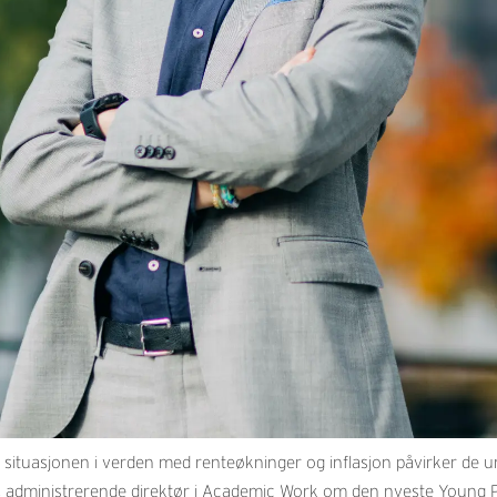
ituasjonen i verden med renteøkninger og inflasjon påvirker de un
nd, administrerende direktør i Academic Work om den nyeste Young P