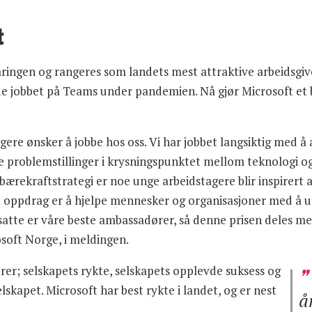
t
ringen og rangeres som landets mest attraktive arbeidsgive
de jobbet på Teams under pandemien. Nå gjør Microsoft et by
agere ønsker å jobbe hos oss. Vi har jobbet langsiktig med å
ige problemstillinger i krysningspunktet mellom teknologi o
 bærekraftstrategi er noe unge arbeidstagere blir inspirert
Vårt oppdrag er å hjelpe mennesker og organisasjoner med å u
atte er våre beste ambassadører, så denne prisen deles med 
osoft Norge, i meldingen.
rer; selskapets rykte, selskapets opplevde suksess og
lskapet. Microsoft har best rykte i landet, og er nest
å