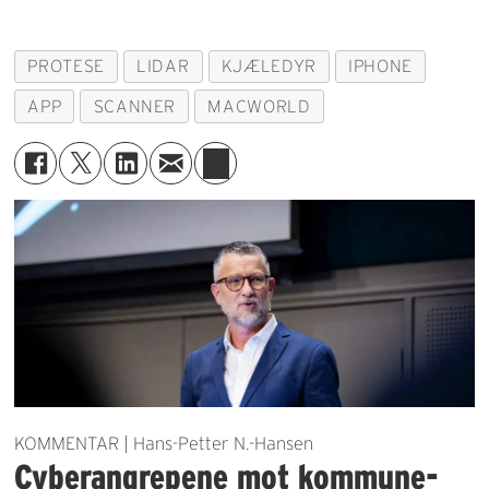
PROTESE
LIDAR
KJÆLEDYR
IPHONE
APP
SCANNER
MACWORLD
KOMMENTAR | Hans-Petter N.-Hansen
Cyberangrepene mot kommune-