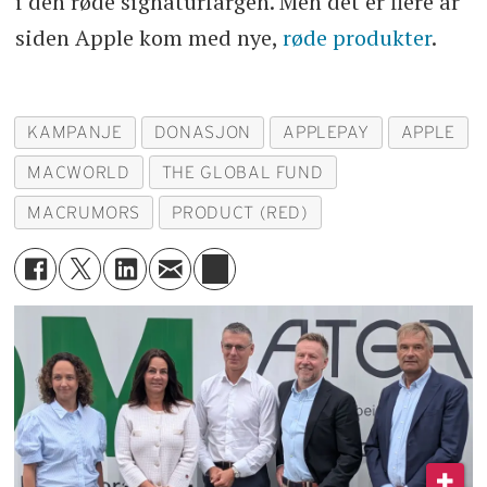
i den røde signaturfargen. Men det er flere år
siden Apple kom med nye,
røde produkter
.
KAMPANJE
DONASJON
APPLEPAY
APPLE
MACWORLD
THE GLOBAL FUND
MACRUMORS
PRODUCT (RED)