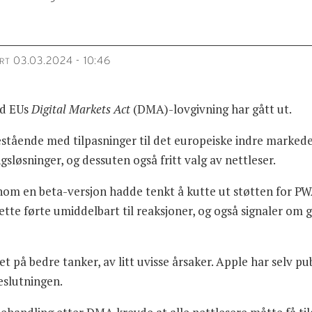
03.03.2024 - 10:46
RT
ed EUs
Digital Markets Act
(DMA)-lovgivning har gått ut.
estående med tilpasninger til det europeiske indre markedet
gsløsninger, og dessuten også fritt valg av nettleser.
ennom en beta-versjon hadde tenkt å kutte ut støtten for PW
te førte umiddelbart til reaksjoner, og også signaler om 
 på bedre tanker, av litt uvisse årsaker. Apple har selv pub
beslutningen.