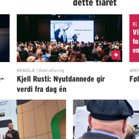
dette tiåret
BRANSJE | Rekruttering
AREN
e-
Kjell Rusti: Nyutdannede gir
Fø
verdi fra dag én