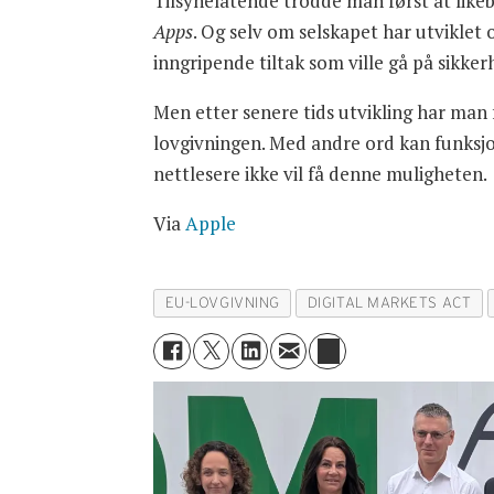
Tilsynelatende trodde man først at likeb
Apps
. Og selv om selskapet har utviklet
inngripende tiltak som ville gå på sikker
Men etter senere tids utvikling har man f
lovgivningen. Med andre ord kan funksjo
nettlesere ikke vil få denne muligheten.
Via
Apple
EU-LOVGIVNING
DIGITAL MARKETS ACT