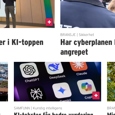
BRANSJE | Sikkerhet
er i KI-toppen
Har cyberplanen 
angrepet
SAMFUNN | Kunstig intelligens
BRAN
r
KI-tekster får bedre vurdering
Mi