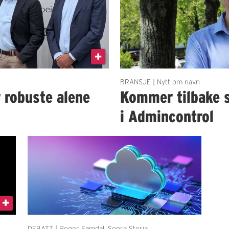
BRANSJE | Nytt om navn
r robuste alene
Kommer tilbake 
i Admincontrol
DEBATT | Roger Samdal, Sopra Steria