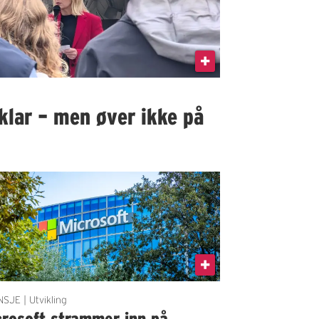
klar – men øver ikke på
SJE | Utvikling
crosoft strammer inn på