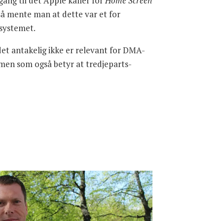
ang til det Apple kaller for
Home Screen
så mente man at dette var et for
 systemet.
ldet antakelig ikke er relevant for DMA-
 men som også betyr at tredjeparts-