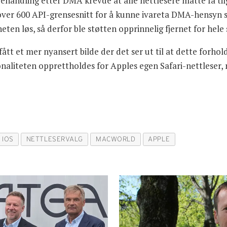
ehandling etter DMA krevde at alle nettlesere måtte få tilg
 over 600 API-grensesnitt for å kunne ivareta DMA-hensyn 
heten løs, så derfor ble støtten opprinnelig fjernet for hele
ått et mer nyansert bilde der det ser ut til at dette forho
naliteten opprettholdes for Apples egen Safari-nettleser,
IOS
NETTLESERVALG
MACWORLD
APPLE