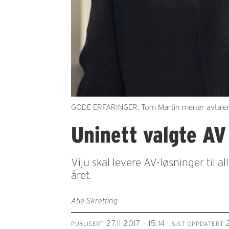
GODE ERFARINGER: Tom Martin mener avtalen ha
Uninett valgte AV 
Viju skal levere AV-løsninger til a
året.
Atle Skretting
27.11.2017 - 15:14
PUBLISERT
SIST OPPDATERT