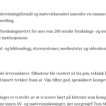
l undervisningsformål og møtevirksomhet innenfor en ramme
emelding.
e forskningsnettet for mer enn 200 norske forsknings- og ut
 institusjonene.
lyd- og bildeanlegg, styresystemer, medieutstyr og videoko
de leverandører. Tilbudene ble vurdert ut fra pris, teknisk
ninett trekker fram at Viju tilbyr god, spesialisert kompe
inger er vi stolte av at vi scorer høyt på kriterier som kom
gene innen AV- og møteromsløsninger, sier norgessjef Tom Ma