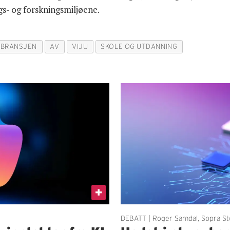
gs- og forskningsmiljøene.
T-BRANSJEN
AV
VIJU
SKOLE OG UTDANNING
DEBATT | Roger Samdal, Sopra St