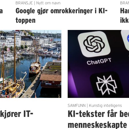
BRANSJE | Nytt om navn
BRAN
a
Google gjør omrokkeringer i KI-
Ha
toppen
ik
SAMFUNN | Kunstig intelligens
kjører IT-
KI-tekster får b
menneskeskapte