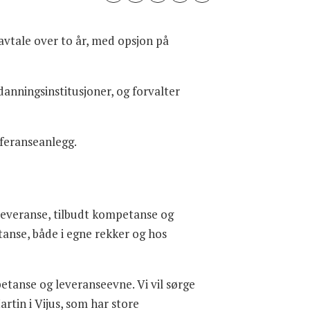
avtale over to år, med opsjon på
danningsinstitusjoner, og forvalter
nferanseanlegg.
 leveranse, tilbudt kompetanse og
tanse, både i egne rekker og hos
petanse og leveranseevne. Vi vil sørge
rtin i Vijus, som har store