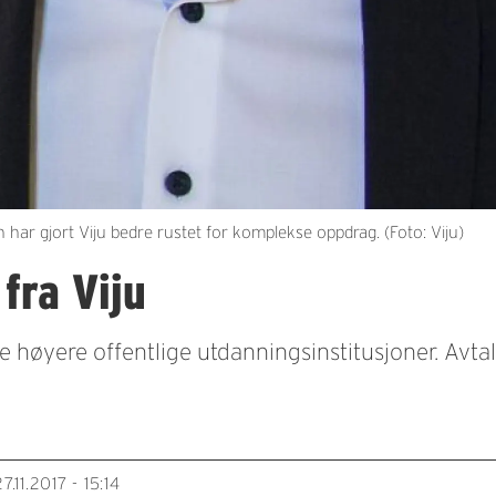
r gjort Viju bedre rustet for komplekse oppdrag. (Foto: Viju)
fra Viju
lle høyere offentlige utdanningsinstitusjoner. Avta
27.11.2017 - 15:14