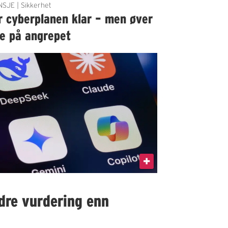
SJE | Sikkerhet
r cyberplanen klar – men øver
ke på angrepet
edre vurdering enn