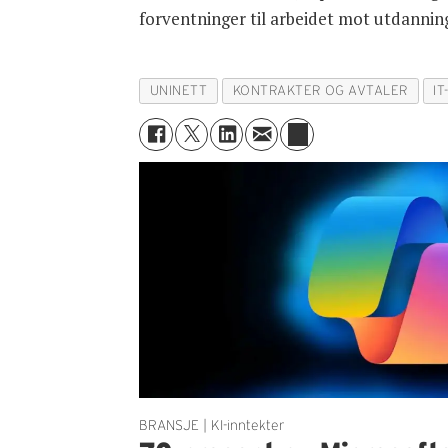
forventninger til arbeidet mot utdannin
UNINETT
KONTRAKTER OG AVTALER
I
BRANSJE | KI-inntekter