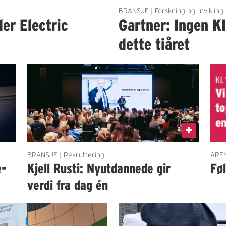
BRANSJE | Forskning og utvikling
der Electric
Gartner: Ingen K
dette tiåret
BRANSJE | Rekruttering
AREN
e-
Kjell Rusti: Nyutdannede gir
Fø
verdi fra dag én