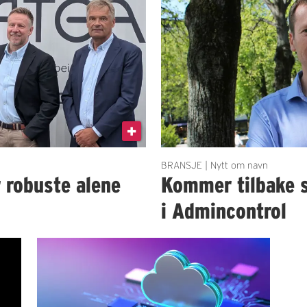
BRANSJE | Nytt om navn
r robuste alene
Kommer tilbake 
i Admincontrol