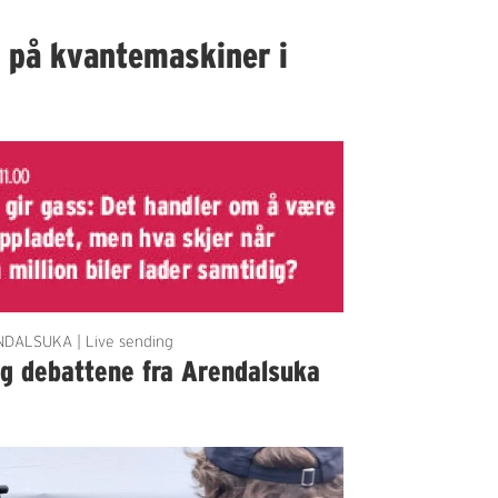
I på kvantemaskiner i
DALSUKA | Live sending
lg debattene fra Arendalsuka