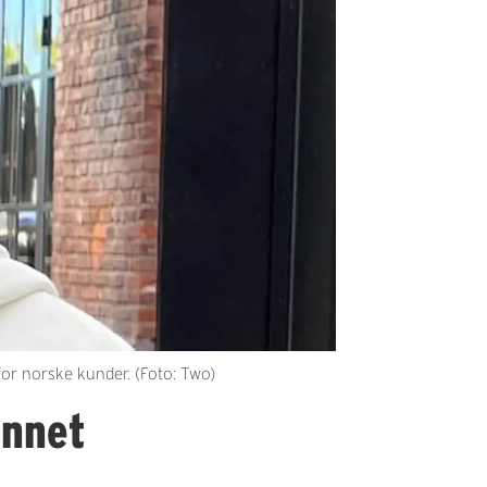
or norske kunder. (Foto: Two)
onnet