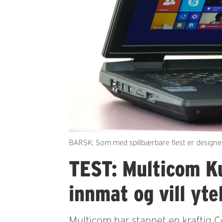
BARSK: Som med spillbærbare flest er designe
TEST: Multicom K
innmat og vill yte
Multicom har stappet en kraftig Co