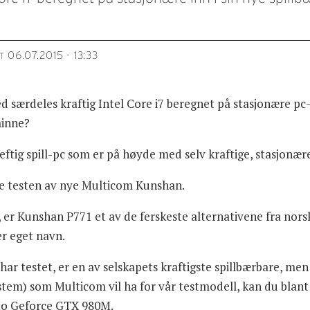
06.07.2015 - 13:33
T
 særdeles kraftig Intel Core i7 beregnet på stasjonære pc-e
minne?
heftig spill-pc som er på høyde med selv kraftige, stasjonær
ne testen av nye Multicom Kunshan.
ar, er Kunshan P771 et av de ferskeste alternativene fra no
r eget navn.
r testet, er en av selskapets kraftigste spillbærbare, men 
tem) som Multicom vil ha for vår testmodell, kan du blant 
 to Geforce GTX 980M.