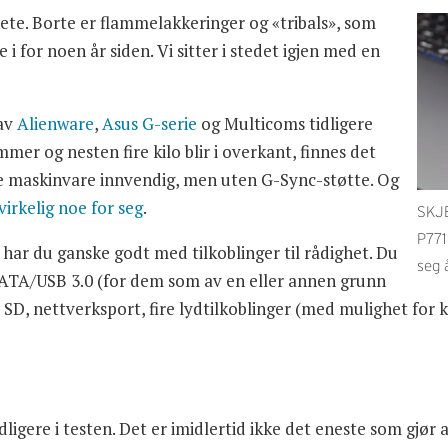
nete. Borte er flammelakkeringer og «tribals», som
 for noen år siden. Vi sitter i stedet igjen med en
 av
Alienware
,
Asus G-serie
og Multicoms tidligere
mmer og nesten fire kilo blir i overkant, finnes det
maskinvare innvendig, men uten G-Sync-støtte. Og
irkelig noe for seg
.
SKJE
P771
ar du ganske godt med tilkoblinger til rådighet. Du
seg 
SATA/USB 3.0 (for dem som av en eller annen grunn
SD, nettverksport, fire lydtilkoblinger (med mulighet for 
igere i testen. Det er imidlertid ikke det eneste som gjør 