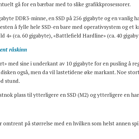
tuelt gå for en bærbar med to slike grafikkprosessorer.
igabyte DDR3-minne, en SSD på 256 gigabyte og en vanlig h
d nesten å fylle hele SSD-en bare med operativsystem og et kn
eld 4» (ca. 60 gigabyte), «Battlefield Hardline» (ca. 40 gigab
ent råskinn
 med sine i underkant av 10 gigabyte for en pusling å regn
rddisken også, men da vil lastetidene øke markant. Noe stort 
od stund.
isstnok plass til ytterligere en SSD (M2) og ytterligere en ha
er omtrent på størrelse med en hvilken som helst annen sp