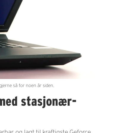
jerne så for noen år siden.
med stasjonær-
bar, og lagt til kraftigste Geforce