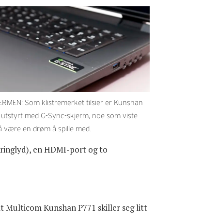
RMEN: Som klistremerket tilsier er Kunshan
 utstyrt med G-Sync-skjerm, noe som viste
å være en drøm å spille med.
kringlyd), en HDMI-port og to
at Multicom Kunshan P771 skiller seg litt