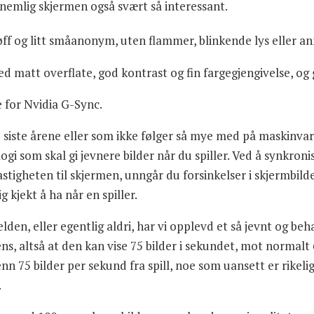
r nemlig skjermen også svært så interessant.
ff og litt småanonym, uten flammer, blinkende lys eller ann
med matt overflate, god kontrast og fin fargegjengivelse, og
 for Nvidia G-Sync.
siste årene eller som ikke følger så mye med på maskinvare
gi som skal gi jevnere bilder når du spiller. Ved å synkronis
tigheten til skjermen, unngår du forsinkelser i skjermbilde
g kjekt å ha når en spiller.
n, eller egentlig aldri, har vi opplevd et så jevnt og behag
s, altså at den kan vise 75 bilder i sekundet, mot normalt 
nn 75 bilder per sekund fra spill, noe som uansett er rikelig
.