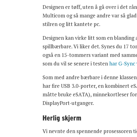
Designen er tøff, uten å gå over i det rå
Multicom og så mange andre var så glade i
stilren og litt kantete pc.
Designen kan virke litt som en blanding
spillbærbare. Vi liker det. Synes du 17 to
også en 15-tommers variant med samme 
som du vil se senere i testen
har G-Sync v
Som med andre bærbare i denne klassen h
har fire USB 3.0-porter, en kombinert e
måtte bruke eSATA), minnekortleser for 
DisplayPort-utganger.
Herlig skjerm
Vi nevnte den spennende prosessoren tidl