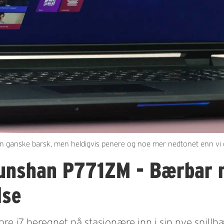
n ganske barsk, men heldigvis penere og noe mer nedtonet enn vi g
unshan P771ZM - Bærbar 
lse
re i7 beregnet på stasjonære inn i sin nye spillbær