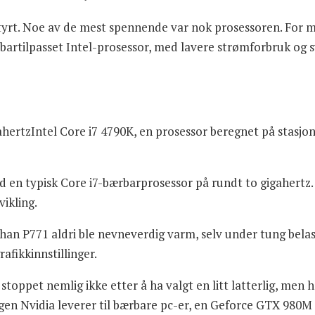
styrt. Noe av de mest spennende var nok prosessoren. For m
rbartilpasset Intel-prosessor, med lavere strømforbruk og 
gahertzIntel Core i7 4790K, en prosessor beregnet på stasjo
.
 en typisk Core i7-bærbarprosessor på rundt to gigahertz. 
ikling.
han P771 aldri ble nevneverdig varm, selv under tung belas
fikkinnstillinger.
toppet nemlig ikke etter å ha valgt en litt latterlig, men 
ngen Nvidia leverer til bærbare pc-er, en Geforce GTX 980M