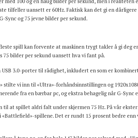
er med 100 og en haug bilder per sekund, men i realiteten e
ste tilfeller uansett er 60Hz. Faktisk kan det gi en dårliger
G-Sync og 75 jevne bilder per sekund.
r fleste spill kan forvente at maskinen trygt takler å gi deg
aps 75 bilder per sekund uansett hva vi fant på.
SB 3.0-porter til rådighet, inkludert en som er kombine
» stilte vi inn til «Ultra»-forhåndsinnstillingen og 1920x1080
erende fra en bærbar pc, og ekstra behagelig når G-Sync er 
n til at spillet aldri falt under skjermen 75 Hz. På vår ekst
 i «Battlefield»-spillene. Det er rundt 15 prosent bedre enn 