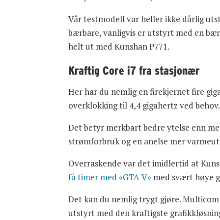
Vår testmodell var heller ikke dårlig ut
bærbare, vanligvis er utstyrt med en bæ
helt ut med Kunshan P771.
Kraftig Core i7 fra stasjonær
Her har du nemlig en firekjernet fire gi
overklokking til 4,4 gigahertz ved behov
Det betyr merkbart bedre ytelse enn med
strømforbruk og en anelse mer varmeutv
Overraskende var det imidlertid at Kuns
få timer med «GTA V»
med svært høye gra
Det kan du nemlig trygt gjøre. Multicom s
utstyrt med den kraftigste grafikkløsni