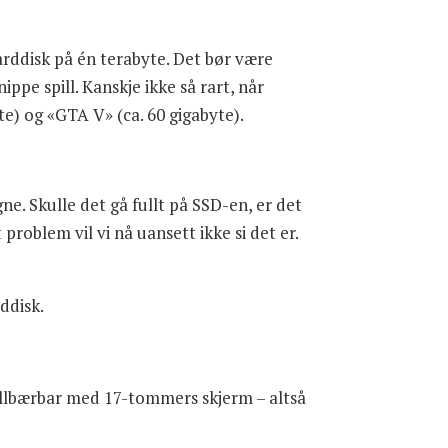
arddisk på én terabyte. Det bør være
ippe spill. Kanskje ikke så rart, når
yte) og «GTA V» (ca. 60 gigabyte).
e. Skulle det gå fullt på SSD-en, er det
problem vil vi nå uansett ikke si det er.
rddisk.
illbærbar med 17-tommers skjerm – altså