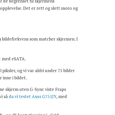
r de begrenset til skjermens
e opplevelse. Det er rett og slett moro og
 en bildefrekvens som matcher skjermen. I
rt med eSATA.
 piksler, og vi var aldri under 75 bilder
inne i bildet.
erne skjerm uten G-Sync viste Fraps
vi så
da vi testet Asus G751JY
, med