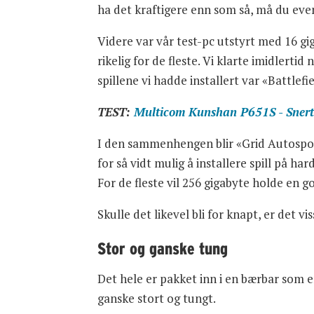
ha det kraftigere enn som så, må du even
Videre var vår test-pc utstyrt med 16 g
rikelig for de fleste. Vi klarte imidlerti
spillene vi hadde installert var «Battlefi
TEST:
Multicom Kunshan P651S - Snert
I den sammenhengen blir «Grid Autosport»
for så vidt mulig å installere spill på ha
For de fleste vil 256 gigabyte holde en g
Skulle det likevel bli for knapt, er det v
Stor og ganske tung
Det hele er pakket inn i en bærbar som 
ganske stort og tungt.