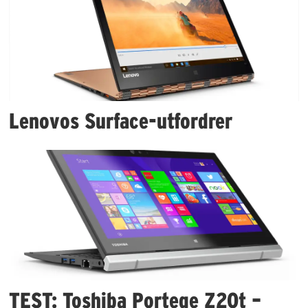
Lenovos Surface-utfordrer
TEST: Toshiba Portege Z20t –