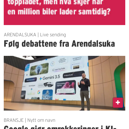
ARENDALSUKA | Live sending
Følg debattene fra Arendalsuka
BRANSJE | Nytt om navn
Google gjør omrokkeringer i KI-