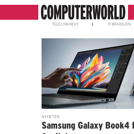
TELECOM REVY
IT-BRANSJEN
Emne:
på
skrivebordet
NYHETER:
Samsung Galaxy Book4 f