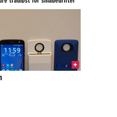
re trådløst for småbedrifter
n