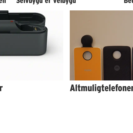
en
Selvbygd er velbygd
Bed
r
Altmuligtelefone