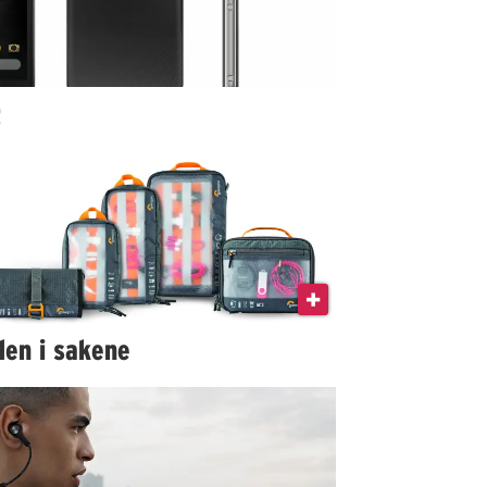
t
den i sakene