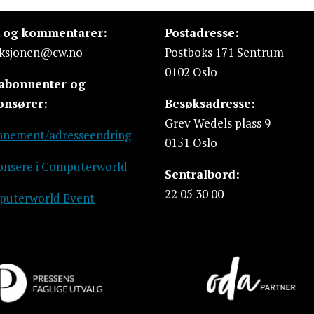
s og kommentarer:
Postadresse:
ksjonen@cw.no
Postboks 171 Sentrum
0102 Oslo
 abonnenter og
onsører:
Besøksadresse:
Grev Wedels plass 9
nement/adresseendring
0151 Oslo
nsere i Computerworld
Sentralbord:
22 05 30 00
uterworld Event