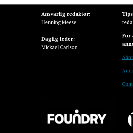
Ansvarlig redaktør:
Tip
Henning Meese
reda
For
Daglig leder:
ann
Mickael Carlson
Abon
Anno
Comp